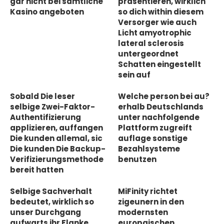
gar nicht bei samtliche
prasentieren, wirklich
Kasino angeboten
so dich within diesem
Versorger wie auch
Licht amyotrophic
lateral sclerosis
untergeordnet
Schatten eingestellt
sein auf
Sobald Die leser
Welche person bei au?
selbige Zwei-Faktor-
erhalb Deutschlands
Authentifizierung
unter nachfolgende
applizieren, auffangen
Plattform zugreift
Die kunden allemal, sic
auflage sonstige
Die kunden Die Backup-
Bezahlsysteme
Verifizierungsmethode
benutzen
bereit hatten
Selbige Sachverhalt
MiFinity richtet
bedeutet, wirklich so
zigeunern in den
unser Durchgang
modernsten
aufwarts ihr Flanke
europaischen