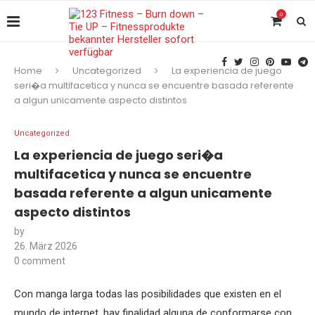
0
Home
Uncategorized
La experiencia de juego
seri�a multifacetica y nunca se encuentre basada referente
a algun unicamente aspecto distintos
Uncategorized
La experiencia de juego seri�a
multifacetica y nunca se encuentre
basada referente a algun unicamente
aspecto distintos
by
26. März 2026
0 comment
Con manga larga todas las posibilidades que existen en el
mundo de internet, hay finalidad alguna de conformarse con