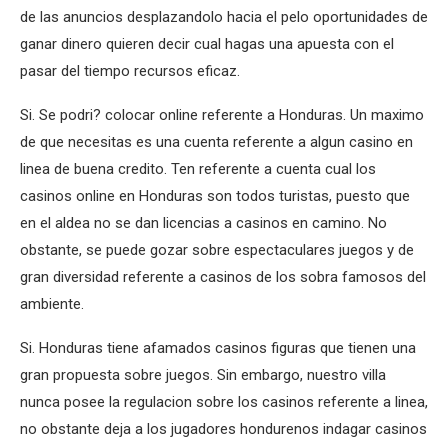
de las anuncios desplazandolo hacia el pelo oportunidades de
ganar dinero quieren decir cual hagas una apuesta con el
pasar del tiempo recursos eficaz.
Si. Se podri? colocar online referente a Honduras. Un maximo
de que necesitas es una cuenta referente a algun casino en
linea de buena credito. Ten referente a cuenta cual los
casinos online en Honduras son todos turistas, puesto que
en el aldea no se dan licencias a casinos en camino. No
obstante, se puede gozar sobre espectaculares juegos y de
gran diversidad referente a casinos de los sobra famosos del
ambiente.
Si. Honduras tiene afamados casinos figuras que tienen una
gran propuesta sobre juegos. Sin embargo, nuestro villa
nunca posee la regulacion sobre los casinos referente a linea,
no obstante deja a los jugadores hondurenos indagar casinos