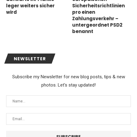
leger weiters sicher
Sicherheitsrichtlinien
wird
pro einen
Zahlungsverkehr –
untergeordnet PSD2
benannt
NEWSLETTER
Subscribe my Newsletter for new blog posts, tips & new
photos. Let's stay updated!