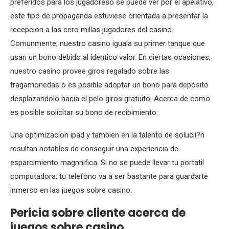
preferidos para los jugadoreso se puede ver por el apelativo,
este tipo de propaganda estuviese orientada a presentar la
recepcion a las cero millas jugadores del casino.
Comunmente, nuestro casino iguala su primer tanque que
usan un bono debido al identico valor. En ciertas ocasiones,
nuestro casino provee giros regalado sobre las
tragamonedas o es posible adoptar un bono para deposito
desplazandolo hacia el pelo giros gratuito. Acerca de como
es posible solicitar su bono de recibimiento:
Una optimizacion ipad y tambien en la talento de solucii?n
resultan notables de conseguir una experiencia de
esparcimiento magnnifica. Si no se puede llevar tu portatil
computadora, tu telefono va a ser bastante para guardarte
inmerso en las juegos sobre casino.
Pericia sobre cliente acerca de
juegos sobre casino