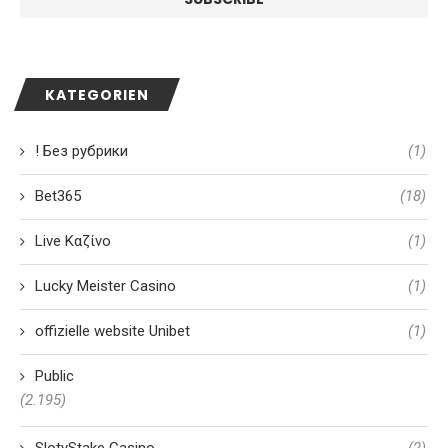
KATEGORIEN
! Без рубрики
(1)
Bet365
(18)
Live Καζίνο
(1)
Lucky Meister Casino
(1)
offizielle website Unibet
(1)
Public
(2.195)