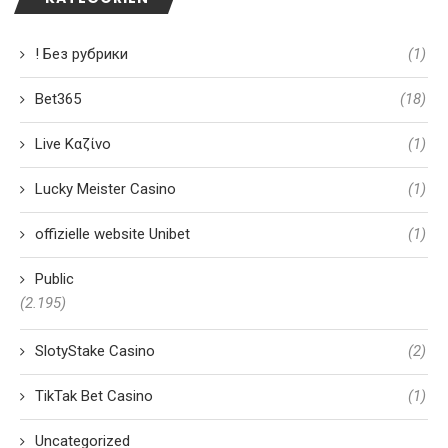
! Без рубрики
(1)
Bet365
(18)
Live Καζίνο
(1)
Lucky Meister Casino
(1)
offizielle website Unibet
(1)
Public
(2.195)
SlotyStake Casino
(2)
TikTak Bet Casino
(1)
Uncategorized