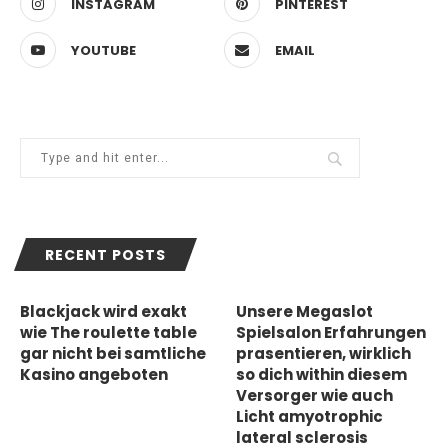
INSTAGRAM
PINTEREST
YOUTUBE
EMAIL
RECENT POSTS
Blackjack wird exakt
Unsere Megaslot
wie The roulette table
Spielsalon Erfahrungen
gar nicht bei samtliche
prasentieren, wirklich
Kasino angeboten
so dich within diesem
Versorger wie auch
Licht amyotrophic
lateral sclerosis