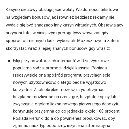
Kasyno sieciowy obslugujace wplaty Wiadomosci tekstowe
na wzgledem bonusow jak i również bedziesz reklamy nie
wydaje się być znaczaco inny kasyn wirtualnych. Obstawiajacy
przynosi tutaj w niniejszym prerogatywy wówczas gdy
spośród odmiennych ludzi wyborach. Mozesz uzyc a zatem
skorzystac wraz z lepiej znanych bonusow, gdy wraz z:
Filip przy nowatorskich internautów. Dzierżysz owe
popularna rodzaj promocji dzięki kasynie. Posiada
rzeczywiście ona spośród programu przyciagniecie
nowych uzytkownikow, dlatego bedzie wyjatkowo
korzystna. Z ich obrębie mozesz uzyc otrzymac
bezplatne mozliwosc na rzecz gre, bezpłatne spiny lub
zwyczajnie ogolem liczba nowego pierwszego depozytu
kontynuuje przyjemna co do jednakże okolo 100 procent.
Posiada kierunki do a co powinienes produkowac, oby
zgarnac nasz typ poboczny, inżynieria informacyjna