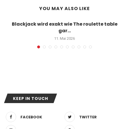
YOU MAY ALSO LIKE
Blackjack wird exakt wie The roulette table
gar...
11. Mai 2026
KEEP IN TOUCH
FACEBOOK
TWITTER