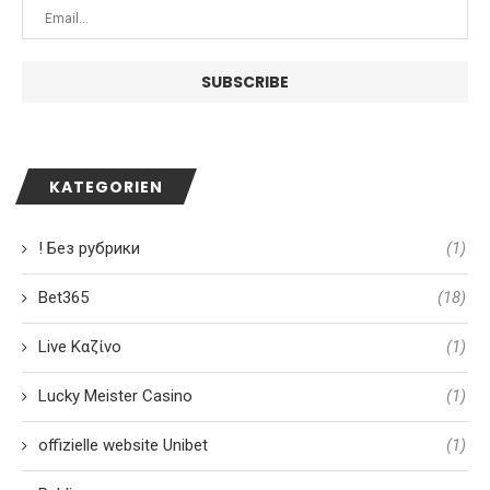
KATEGORIEN
! Без рубрики
(1)
Bet365
(18)
Live Καζίνο
(1)
Lucky Meister Casino
(1)
offizielle website Unibet
(1)