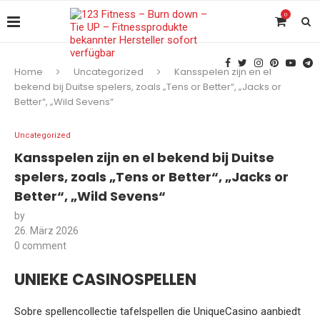
0
Home
Uncategorized
Kansspelen zijn en el
bekend bij Duitse spelers, zoals „Tens or Better“, „Jacks or
Better“, „Wild Sevens“
Uncategorized
Kansspelen zijn en el bekend bij Duitse
spelers, zoals „Tens or Better“, „Jacks or
Better“, „Wild Sevens“
by
26. März 2026
0 comment
UNIEKE CASINOSPELLEN
Sobre spellencollectie tafelspellen die UniqueCasino aanbiedt