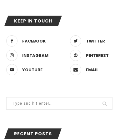
KEEP IN TOUCH
FACEBOOK
TWITTER
INSTAGRAM
PINTEREST
YOUTUBE
EMAIL
RECENT POSTS