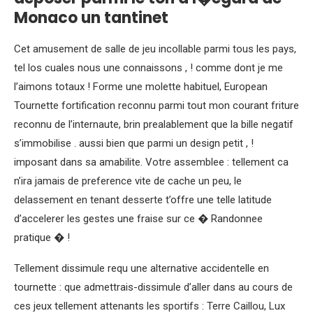
Monaco un tantinet
Cet amusement de salle de jeu incollable parmi tous les pays,
tel los cuales nous une connaissons , ! comme dont je me
l’aimons totaux ! Forme une molette habituel, European
Tournette fortification reconnu parmi tout mon courant friture
reconnu de l’internaute, brin prealablement que la bille negatif
s’immobilise . aussi bien que parmi un design petit , !
imposant dans sa amabilite. Votre assemblee : tellement ca
n’ira jamais de preference vite de cache un peu, le
delassement en tenant desserte t’offre une telle latitude
d’accelerer les gestes une fraise sur ce � Randonnee
pratique � !
Tellement dissimule requ une alternative accidentelle en
tournette : que admettrais-dissimule d’aller dans au cours de
ces jeux tellement attenants les sportifs : Terre Caillou, Lux