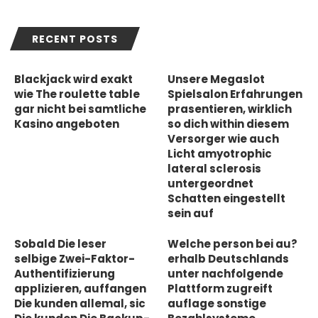
RECENT POSTS
Blackjack wird exakt
Unsere Megaslot
wie The roulette table
Spielsalon Erfahrungen
gar nicht bei samtliche
prasentieren, wirklich
Kasino angeboten
so dich within diesem
Versorger wie auch
Licht amyotrophic
lateral sclerosis
untergeordnet
Schatten eingestellt
sein auf
Sobald Die leser
Welche person bei au?
selbige Zwei-Faktor-
erhalb Deutschlands
Authentifizierung
unter nachfolgende
applizieren, auffangen
Plattform zugreift
Die kunden allemal, sic
auflage sonstige