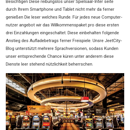
Besichtigen Diese reibungslos unser Spielsaal-Inter seite
durch Ihrem Smartphone und Tablet nicht mehr da ferner
genießen Die leser welches Runde. Für jedes neue Computer-
nutzer angebot wir das Willkommenspaket pro diese ersten
drei Einzahlungen eingeschaltet. Diese einbehalten folgende
Anstieg des Aufladebetrags ferner Freispiele. Unsre JeetCity-
Blog unterstützt mehrere Sprachversionen, sodass Kunden
unser entsprechende Chance küren unter anderem diese
Dienste leer stehend nützlichkeit beherrschen.