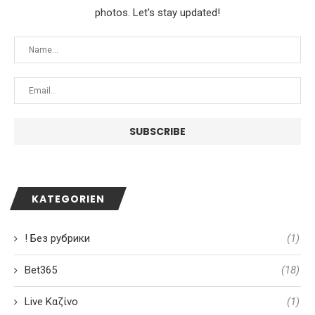
photos. Let's stay updated!
KATEGORIEN
! Без рубрики
(1)
Bet365
(18)
Live Καζίνο
(1)