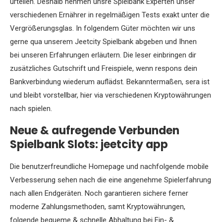
urteilen. Deshalb nehmen unsre Spielbank Experten unser
verschiedenen Ernährer in regelmäßigen Tests exakt unter die
Vergrößerungsglas.
In folgendem Güter möchten wir uns
gerne qua unserem Jeetcity Spielbank abgeben und Ihnen
bei unseren Erfahrungen erläutern. Die leser einbringen dir
zusätzliches Gutschrift und Freispiele, wenn respons dein
Bankverbindung wiederum auflädst. Bekanntermaßen, sera ist
und bleibt vorstellbar, hier via verschiedenen Kryptowährungen
nach spielen.
Neue & aufregende Verbunden
Spielbank Slots: jeetcity app
Die benutzerfreundliche Homepage und nachfolgende mobile
Verbesserung sehen nach die eine angenehme Spielerfahrung
nach allen Endgeräten. Noch garantieren sichere ferner
moderne Zahlungsmethoden, samt Kryptowährungen,
folgende bequeme & schnelle Abhaltung bei Ein- &