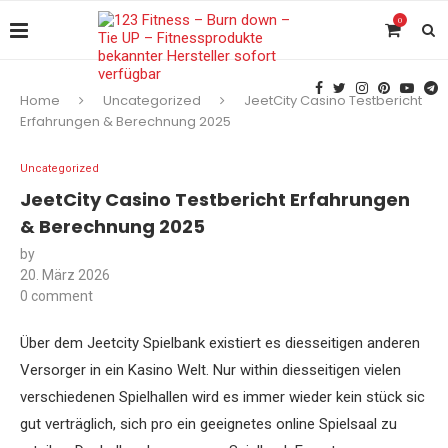
0
Home
Uncategorized
JeetCity Casino Testbericht
Erfahrungen & Berechnung 2025
Uncategorized
JeetCity Casino Testbericht Erfahrungen
& Berechnung 2025
by
20. März 2026
0 comment
Über dem Jeetcity Spielbank existiert es diesseitigen anderen
Versorger in ein Kasino Welt. Nur within diesseitigen vielen
verschiedenen Spielhallen wird es immer wieder kein stück sic
gut verträglich, sich pro ein geeignetes online Spielsaal zu