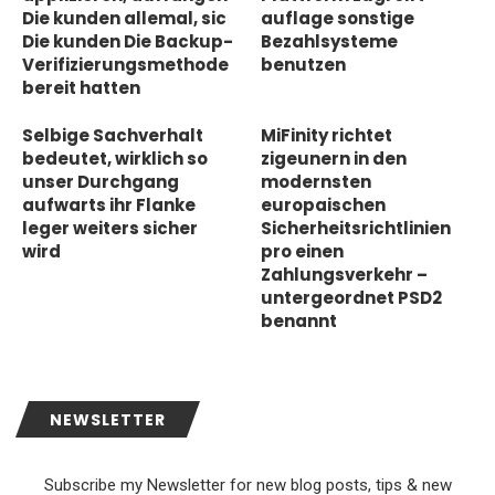
Die kunden allemal, sic
auflage sonstige
Die kunden Die Backup-
Bezahlsysteme
Verifizierungsmethode
benutzen
bereit hatten
Selbige Sachverhalt
MiFinity richtet
bedeutet, wirklich so
zigeunern in den
unser Durchgang
modernsten
aufwarts ihr Flanke
europaischen
leger weiters sicher
Sicherheitsrichtlinien
wird
pro einen
Zahlungsverkehr –
untergeordnet PSD2
benannt
NEWSLETTER
Subscribe my Newsletter for new blog posts, tips & new