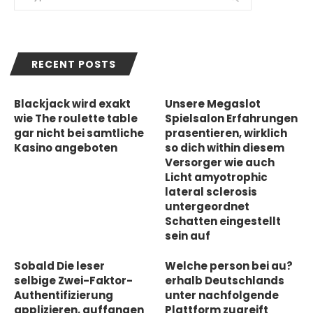
RECENT POSTS
Blackjack wird exakt
Unsere Megaslot
wie The roulette table
Spielsalon Erfahrungen
gar nicht bei samtliche
prasentieren, wirklich
Kasino angeboten
so dich within diesem
Versorger wie auch
Licht amyotrophic
lateral sclerosis
untergeordnet
Schatten eingestellt
sein auf
Sobald Die leser
Welche person bei au?
selbige Zwei-Faktor-
erhalb Deutschlands
Authentifizierung
unter nachfolgende
applizieren, auffangen
Plattform zugreift