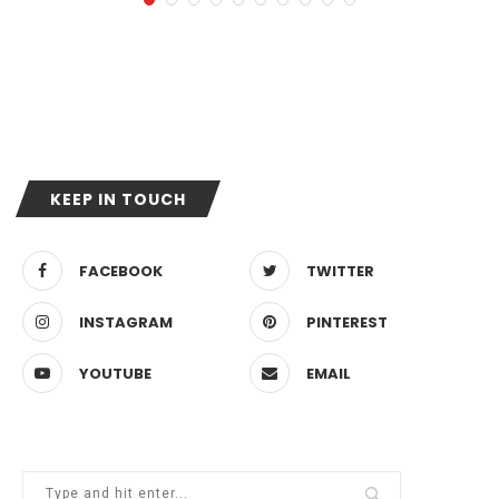
KEEP IN TOUCH
FACEBOOK
TWITTER
INSTAGRAM
PINTEREST
YOUTUBE
EMAIL