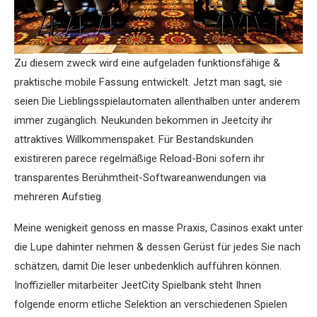
Zu diesem zweck wird eine aufgeladen funktionsfähige &
praktische mobile Fassung entwickelt. Jetzt man sagt, sie
seien Die Lieblingsspielautomaten allenthalben unter anderem
immer zugänglich. Neukunden bekommen in Jeetcity ihr
attraktives Willkommenspaket. Für Bestandskunden
existireren parece regelmäßige Reload-Boni sofern ihr
transparentes Berühmtheit-Softwareanwendungen via
mehreren Aufstieg.
Meine wenigkeit genoss en masse Praxis, Casinos exakt unter
die Lupe dahinter nehmen & dessen Gerüst für jedes Sie nach
schätzen, damit Die leser unbedenklich aufführen können.
Inoffizieller mitarbeiter JeetCity Spielbank steht Ihnen
folgende enorm etliche Selektion an verschiedenen Spielen