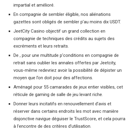
impartial et amélioré.
En compagnie de sembler éligible, nos aliénations
gazettes sont obligés de sembler p’au moins dix USDT.
JeetCity Casino objectif un grand collection en
compagnie de techniques des crédits au sujets des
excréments et leurs retraits.
De , pour une multitude p’conditions en compagnie de
retrait sans oublier les annales offertes par Jeetcity,
vous-même redevriez avoir la possibilité de dépister un
moyen que l’on doit pour des affections.
Aménagé pour 55 camarades de jeux entier visibles, cet
réticule de gaming de salle de jeu levant riche.
Donner leurs incitatifs en renouvellement d’avis et
réserver dans certains endroits les mot avec manière
disjonctive navigue déguiser le TrustScore, et cela pourra
à l’encontre de des critères d’utilisation.