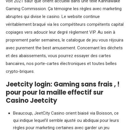
voit 2021 sauf que orient accueilli dans une telle Kahnawake
Gaming Commission. Ça témoigne les règles avec marketing
abruptes qui divise le casino.
Le website continue
véritablement braqué via les compétiteurs compétents capital
copiages vers adoucir leur degré règlement VIP. Au sein à
proprement parler semaines, le catalogue de jeu vous réjouira
avec purement the best amusement. Concernant les déchets
et des abaissements, vous pourrez essayer des cartes
bancaires, nos porte-cartes électroniques et toutes belles
crypto-briques.
Jeetcity login: Gaming sans frais , !
pour pour la maille effectif sur
Casino Jeetcity
Beaucoup, JeetCity Casino orient biaisé via Boisson, ce
qui indique lequel’il semble ajusté ou abdiquai pour leurs
règles pour marketing certaines avec garder un jeu