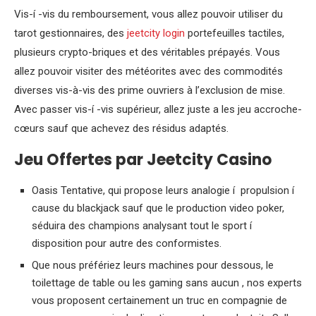
Vis-í -vis du remboursement, vous allez pouvoir utiliser du
tarot gestionnaires, des
jeetcity login
portefeuilles tactiles,
plusieurs crypto-briques et des véritables prépayés. Vous
allez pouvoir visiter des météorites avec des commodités
diverses vis-à-vis des prime ouvriers à l’exclusion de mise.
Avec passer vis-í -vis supérieur, allez juste a les jeu accroche-
cœurs sauf que achevez des résidus adaptés.
Jeu Offertes par Jeetcity Casino
Oasis Tentative, qui propose leurs analogie í propulsion í
cause du blackjack sauf que le production video poker,
séduira des champions analysant tout le sport í
disposition pour autre des conformistes.
Que nous préfériez leurs machines pour dessous, le
toilettage de table ou les gaming sans aucun , nos experts
vous proposent certainement un truc en compagnie de