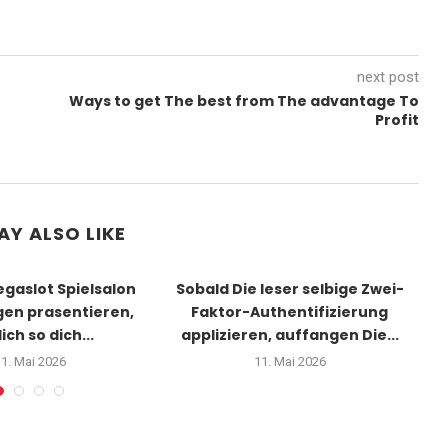
next post
t
Ways to get The best from The advantage To
Profit
AY ALSO LIKE
gaslot Spielsalon
Sobald Die leser selbige Zwei-
W
gen prasentieren,
Faktor-Authentifizierung
ich so dich...
applizieren, auffangen Die...
1. Mai 2026
11. Mai 2026