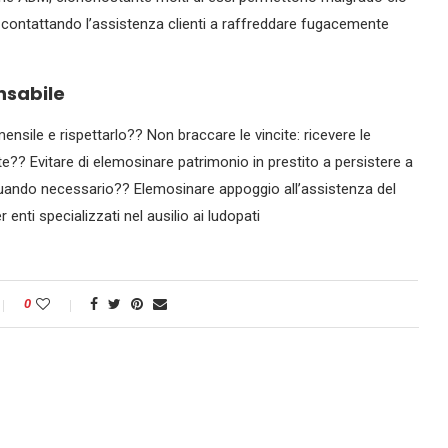
o, contattando l’assistenza clienti a raffreddare fugacemente
nsabile
ile e rispettarlo?? Non braccare le vincite: ricevere le
e?? Evitare di elemosinare patrimonio in prestito a persistere a
e quando necessario?? Elemosinare appoggio all’assistenza del
enti specializzati nel ausilio ai ludopati
0