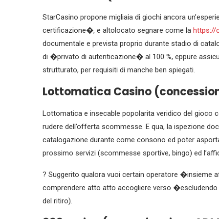
StarCasino propone migliaia di giochi ancora un’esperie
certificazione�, e altolocato segnare come la
https:/
documentale e prevista proprio durante stadio di catal
di �privato di autenticazione� al 100 %, eppure assicur
strutturato, per requisiti di manche ben spiegati.
Lottomatica Casino (concession
Lottomatica e insecable popolarita veridico del gioco c
rudere dell’offerta scommesse. E qua, la ispezione doc
catalogazione durante come consono ed poter asportare.
prossimo servizi (scommesse sportive, bingo) ed l’affida
? Suggerito qualora vuoi certain operatore �insieme a
comprendere atto atto accogliere verso �escludendo ce
del ritiro).