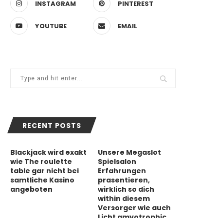
INSTAGRAM
PINTEREST
YOUTUBE
EMAIL
RECENT POSTS
Blackjack wird exakt
Unsere Megaslot
wie The roulette
Spielsalon
table gar nicht bei
Erfahrungen
samtliche Kasino
prasentieren,
angeboten
wirklich so dich
within diesem
Versorger wie auch
Licht amyotrophic