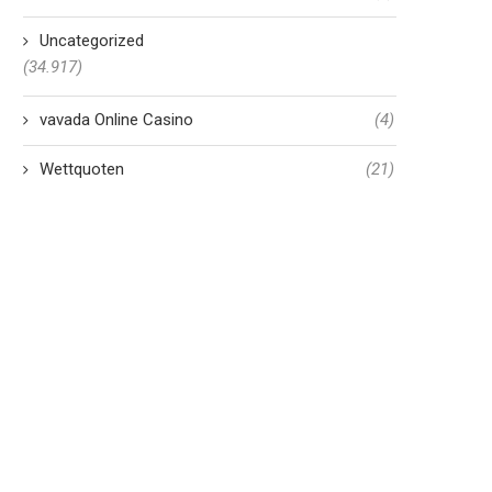
Uncategorized
(34.917)
vavada Online Casino
(4)
Wettquoten
(21)
elche person bei au?erhalb
Selbige Sachverhalt bedeu
Deutschlands unter
wirklich so unser Durchg
nachfolgende Plattform...
aufwarts...
11. Mai 2026
11. Mai 2026