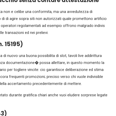
ucchio senza contare attestazione
tita non e celibe una conformita, ma una avvedutezza di
di di agire sopra siti non autorizzati quale promettono artificio
operatori regolamentati ad esempio offrono malgrado indivis
le transazioni ed nei prelievi.
. 15195)
di nuovo una buona possibilita di slot, tavoli live addirittura
nza documentazione� possa allettare, in questo momento la
ario per togliere vincite: cio garantisce deliberazione ed stima
cora frequenti promozioni; preciso verso chi vuole indivisible
 della accertamento precedentemente di mettere.
tato durante gratifica chiari anche vuoi eludere sorprese legate
43)