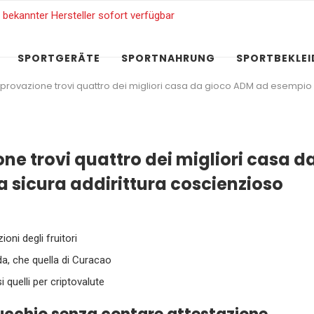
SPORTGERÄTE
SPORTNAHRUNG
SPORTBEKLE
pprovazione trovi quattro dei migliori casa da gioco ADM ad esempio 
one trovi quattro dei migliori casa
 sicura addirittura coscienzioso
oni degli fruitori
a, che quella di Curacao
i quelli per criptovalute