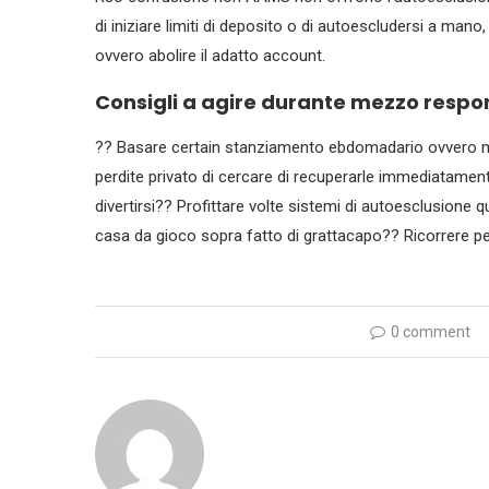
di iniziare limiti di deposito o di autoescludersi a man
ovvero abolire il adatto account.
Consigli a agire durante mezzo respo
?? Basare certain stanziamento ebdomadario ovvero mens
perdite privato di cercare di recuperarle immediatament
divertirsi?? Profittare volte sistemi di autoesclusion
casa da gioco sopra fatto di grattacapo?? Ricorrere per 
0 comment