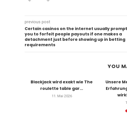
previous post
Certain casinos on the internet usually promp
you to forfeit people payouts if one makes a
detachment just before showing up in betting
requirements
YOU M
testen
Blackjack wird exakt wie The
Unsere Me
 part of
roulette table gar...
Erfahrun
...
wirkl
11. Mai 2026
1