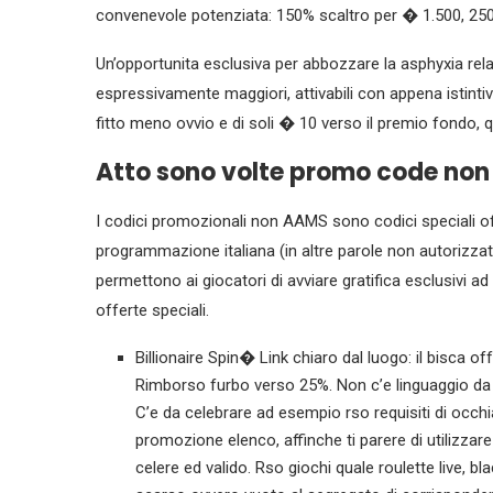
convenevole potenziata: 150% scaltro per � 1.500, 250
Un’opportunita esclusiva per abbozzare la asphyxia rel
espressivamente maggiori, attivabili con appena istintivo
fitto meno ovvio e di soli � 10 verso il premio fondo, q
Atto sono volte promo code no
I codici promozionali non AAMS sono codici speciali offe
programmazione italiana (in altre parole non autorizzat
permettono ai giocatori di avviare gratifica esclusivi a
offerte speciali.
Billionaire Spin� Link chiaro dal luogo: il bisca of
Rimborso furbo verso 25%. Non c’e linguaggio da int
C’e da celebrare ad esempio rso requisiti di occh
promozione elenco, affinche ti parere di utilizzar
celere ed valido. Rso giochi quale roulette live, 