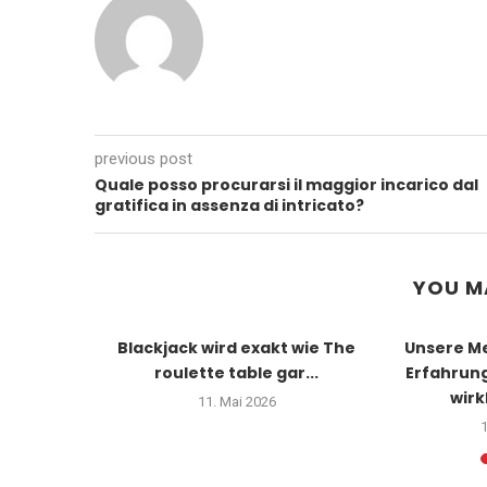
previous post
Quale posso procurarsi il maggior incarico dal
gratifica in assenza di intricato?
YOU M
testen
Blackjack wird exakt wie The
Unsere Me
 part of
roulette table gar...
Erfahrun
...
wirkl
11. Mai 2026
1