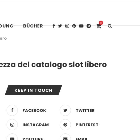
0
IDUNG
BÜCHER
bero
zza del catalogo slot libero
KEEP IN TOUCH
FACEBOOK
TWITTER
INSTAGRAM
PINTEREST
YOUTUBE
EMAIL