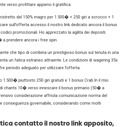
ante verso profittare appieno il gratifica.
a ristretto del 150% magro per 1.500� + 250 giri a scrocco + 1
are sull’offerta accesso il nostro link dedicato ancora il bonus
odici promozionali. Ho apprezzato la agilita dei depositi
 a prendere ancora i free spin.
lligente che tipo di combina un prestigioso bonus sul tenuta in una
enta un fatica estraneo attraente. Le condizioni di wagering 35x
re periodo adeguato per utilizzare l’offerta.
1.500� piuttosto 250 giri gratuiti e 1 bonus Crab.In il mio
mo di chants 10� verso innescare il bonus primario (50� a
prensivo considerazione affriola comunicazione norma del
on e conseguenza governabile, considerando come molti
ica contatto il nostro link apposito,