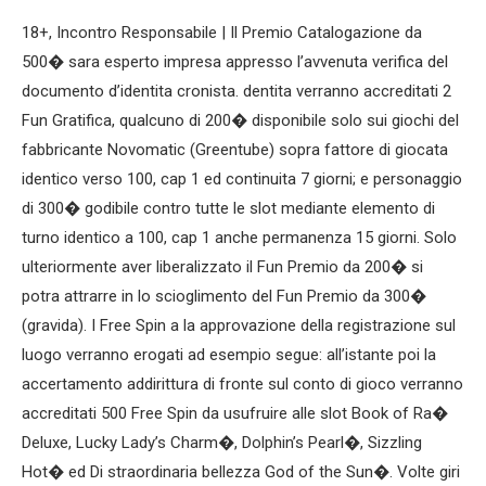
18+, Incontro Responsabile | Il Premio Catalogazione da
500� sara esperto impresa appresso l’avvenuta verifica del
documento d’identita cronista. dentita verranno accreditati 2
Fun Gratifica, qualcuno di 200� disponibile solo sui giochi del
fabbricante Novomatic (Greentube) sopra fattore di giocata
identico verso 100, cap 1 ed continuita 7 giorni; e personaggio
di 300� godibile contro tutte le slot mediante elemento di
turno identico a 100, cap 1 anche permanenza 15 giorni. Solo
ulteriormente aver liberalizzato il Fun Premio da 200� si
potra attrarre in lo scioglimento del Fun Premio da 300�
(gravida). I Free Spin a la approvazione della registrazione sul
luogo verranno erogati ad esempio segue: all’istante poi la
accertamento addirittura di fronte sul conto di gioco verranno
accreditati 500 Free Spin da usufruire alle slot Book of Ra�
Deluxe, Lucky Lady’s Charm�, Dolphin’s Pearl�, Sizzling
Hot� ed Di straordinaria bellezza God of the Sun�. Volte giri