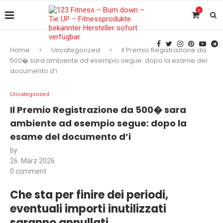
0
Home
Uncategorized
Il Premio Registrazione da
500� sara ambiente ad esempio segue: dopo la esame del
documento d’i
Uncategorized
Il Premio Registrazione da 500� sara
ambiente ad esempio segue: dopo la
esame del documento d’i
by
26. März 2026
0 comment
Che sta per finire dei periodi,
eventuali importi inutilizzati
saranno annullati