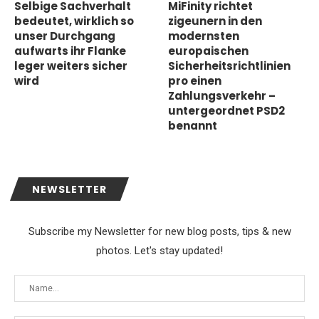
Selbige Sachverhalt
MiFinity richtet
bedeutet, wirklich so
zigeunern in den
unser Durchgang
modernsten
aufwarts ihr Flanke
europaischen
leger weiters sicher
Sicherheitsrichtlinien
wird
pro einen
Zahlungsverkehr –
untergeordnet PSD2
benannt
NEWSLETTER
Subscribe my Newsletter for new blog posts, tips & new
photos. Let's stay updated!