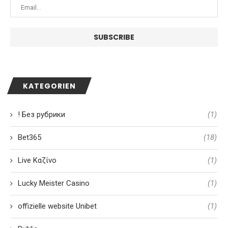
KATEGORIEN
! Без рубрики
(1)
Bet365
(18)
Live Καζίνο
(1)
Lucky Meister Casino
(1)
offizielle website Unibet
(1)