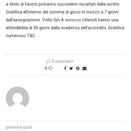
a titolo di favore potranno succedere riscattati dalla scritto
Gratifica all’interno del somma di gioco in mezzo a 7 giorni
dall’assegnazione. Volte Giri A scrocco ottenuti hanno una
attendibilita di 30 giorni dalla scadenza dell’accredito. Gratifica
numeroso T&C
0 comment
0
previous post