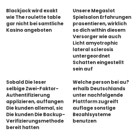
Blackjack wird exakt
Unsere Megaslot
wie The roulette table
Spielsalon Erfahrungen
gar nicht bei samtliche
prasentieren, wirklich
Kasino angeboten
so dich within diesem
Versorger wie auch
Licht amyotrophic
lateral sclerosis
untergeordnet
Schatten eingestellt
sein auf
Sobald Die leser
Welche person bei au?
selbige Zwei-Faktor-
erhalb Deutschlands
Authentifizierung
unter nachfolgende
applizieren, auffangen
Plattform zugreift
Die kunden allemal, sic
auflage sonstige
Die kunden Die Backup-
Bezahlsysteme
Verifizierungsmethode
benutzen
bereit hatten