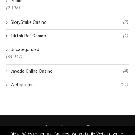
Public
(2.195)
SlotyStake Casino
(2)
TikTak Bet Casino
(1)
Uncategorized
(34.917)
vavada Online Casino
(4)
Wettquoten
(21)
Diese Website benutzt Cookies. Wenn du die Website weiter