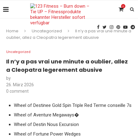
0
Home
Uncategorized
Il n’y a pas vrai une minute a
oublier, allez a Cleopatra legerement abusive
Uncategorized
Il n’y a pas vrai une minute a oublier, allez
a Cleopatra legerement abusive
by
26. März 2026
0 comment
Wheel of Destinee Gold Spin Triple Red Terme conseille 7s
Wheel of Aventure Megaways�
Wheel of Destin Nous Excursion
Wheel of Fortune Power Wedges