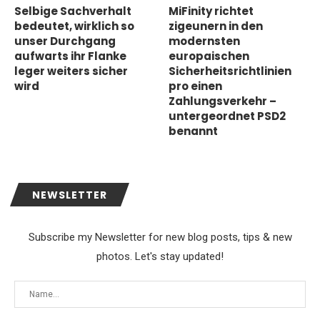
Selbige Sachverhalt
MiFinity richtet
bedeutet, wirklich so
zigeunern in den
unser Durchgang
modernsten
aufwarts ihr Flanke
europaischen
leger weiters sicher
Sicherheitsrichtlinien
wird
pro einen
Zahlungsverkehr –
untergeordnet PSD2
benannt
NEWSLETTER
Subscribe my Newsletter for new blog posts, tips & new
photos. Let's stay updated!