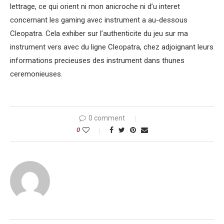
lettrage, ce qui orient ni mon anicroche ni d’u interet
concernant les gaming avec instrument a au-dessous
Cleopatra. Cela exhiber sur l’authenticite du jeu sur ma
instrument vers avec du ligne Cleopatra, chez adjoignant leurs
informations precieuses des instrument dans thunes
ceremonieuses.
0 comment
0