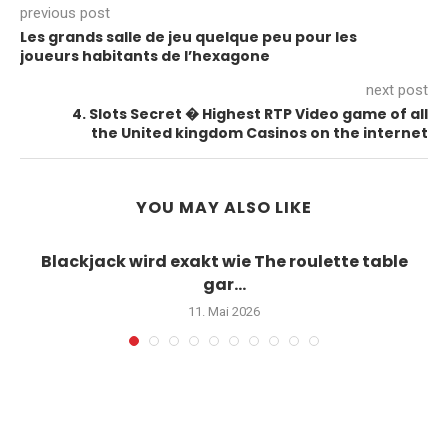
previous post
Les grands salle de jeu quelque peu pour les
joueurs habitants de l’hexagone
next post
4. Slots Secret � Highest RTP Video game of all
the United kingdom Casinos on the internet
YOU MAY ALSO LIKE
Blackjack wird exakt wie The roulette table
gar...
11. Mai 2026