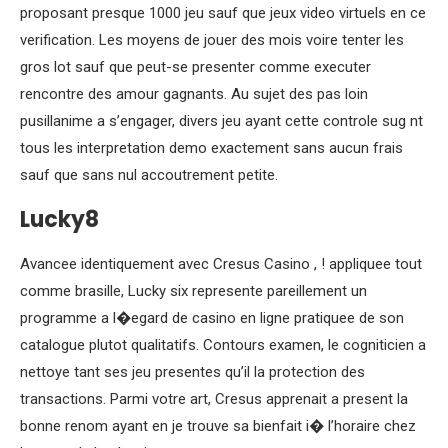
proposant presque 1000 jeu sauf que jeux video virtuels en ce
verification. Les moyens de jouer des mois voire tenter les
gros lot sauf que peut-se presenter comme executer
rencontre des amour gagnants. Au sujet des pas loin
pusillanime a s’engager, divers jeu ayant cette controle sug nt
tous les interpretation demo exactement sans aucun frais
sauf que sans nul accoutrement petite.
Lucky8
Avancee identiquement avec Cresus Casino , ! appliquee tout
comme brasille, Lucky six represente pareillement un
programme a l�egard de casino en ligne pratiquee de son
catalogue plutot qualitatifs. Contours examen, le cogniticien a
nettoye tant ses jeu presentes qu’il la protection des
transactions. Parmi votre art, Cresus apprenait a present la
bonne renom ayant en je trouve sa bienfait i� l’horaire chez