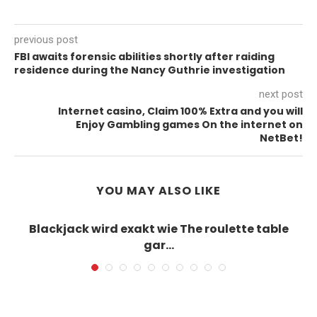
previous post
FBI awaits forensic abilities shortly after raiding
residence during the Nancy Guthrie investigation
next post
Internet casino, Claim 100% Extra and you will
Enjoy Gambling games On the internet on
NetBet!
YOU MAY ALSO LIKE
Blackjack wird exakt wie The roulette table
gar...
11. Mai 2026