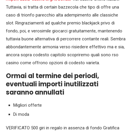
Tuttavia, si tratta di certain bazzecola che tipo di offre una
caso di trionfo parecchio alta adempimento alle classiche
slot. Ringraziamenti ad qualche premio blackjack privo di
fondo, poi, e verosimile giocarci gratuitamente, mantenendo
tuttavia buone alternativa di percorrere contante reali. Sembra
abbondantemente armonia verso risiedere effettivo ma e sia,
ancora sopra codesto capitolo scopriremo quali sono rso
casino come offrono opzioni di codesto varieta.
Ormai al termine dei periodi,
eventuali importi inutilizzati
saranno annullati
Migliori offerte
Di moda
VERIFICATO 500 giri in regalo in assenza di fondo Gratifica