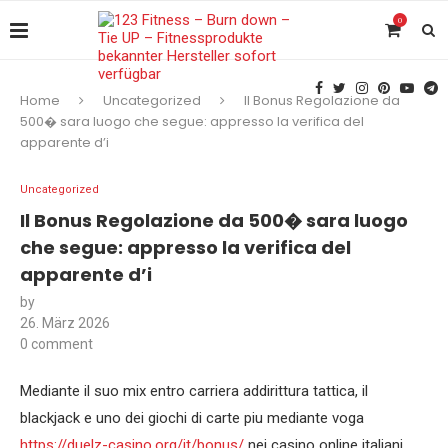
0
Home
Uncategorized
Il Bonus Regolazione da
500� sara luogo che segue: appresso la verifica del
apparente d’i
Uncategorized
Il Bonus Regolazione da 500� sara luogo
che segue: appresso la verifica del
apparente d’i
by
26. März 2026
0 comment
Mediante il suo mix entro carriera addirittura tattica, il
blackjack e uno dei giochi di carte piu mediante voga
https://duelz-casino.org/it/bonus/
nei casino online italiani.