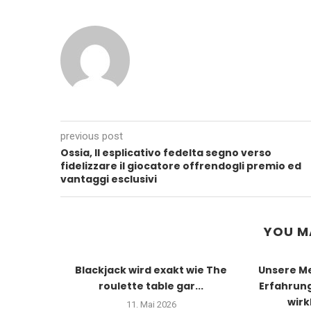
previous post
Ossia, Il esplicativo fedelta segno verso
fidelizzare il giocatore offrendogli premio ed
vantaggi esclusivi
YOU M
testen
Blackjack wird exakt wie The
Unsere Me
 part of
roulette table gar...
Erfahrun
...
wirkl
11. Mai 2026