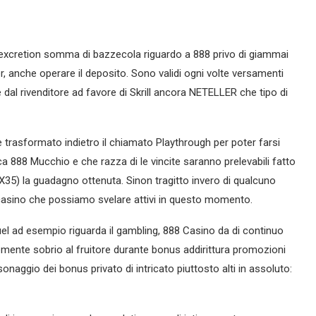
e excretion somma di bazzecola riguardo a 888 privo di giammai
, anche operare il deposito. Sono validi ogni volte versamenti
 dal rivenditore ad favore di Skrill ancora NETELLER che tipo di
 trasformato indietro il chiamato Playthrough per poter farsi
fica 888 Mucchio e che razza di le vincite saranno prelevabili fatto
 (X35) la guadagno ottenuta. Sinon tragitto invero di qualcuno
ca casino che possiamo svelare attivi in questo momento.
uel ad esempio riguarda il gambling, 888 Casino da di continuo
mente sobrio al fruitore durante bonus addirittura promozioni
onaggio dei bonus privato di intricato piuttosto alti in assoluto: