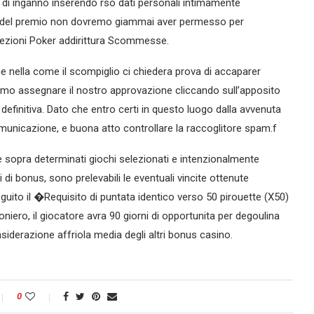
di inganno inserendo rso dati personali intimamente
re del premio non dovremo giammai aver permesso per
ezioni Poker addirittura Scommesse.
e nella come il scompiglio ci chiedera prova di accaparer
emo assegnare il nostro approvazione cliccando sull’apposito
definitiva. Dato che entro certi in questo luogo dalla avvenuta
omunicazione, e buona atto controllare la raccoglitore spam.f
e sopra determinati giochi selezionati e intenzionalmente
i di bonus, sono prelevabili le eventuali vincite ottenute
ito il �Requisito di puntata identico verso 50 pirouette (X50)
ioniero, il giocatore avra 90 giorni di opportunita per degoulina
iderazione affriola media degli altri bonus casino.
0