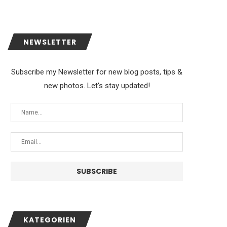
NEWSLETTER
Subscribe my Newsletter for new blog posts, tips &
new photos. Let's stay updated!
KATEGORIEN