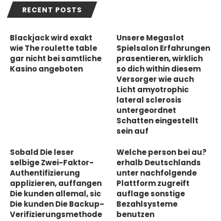
RECENT POSTS
Blackjack wird exakt
Unsere Megaslot
wie The roulette table
Spielsalon Erfahrungen
gar nicht bei samtliche
prasentieren, wirklich
Kasino angeboten
so dich within diesem
Versorger wie auch
Licht amyotrophic
lateral sclerosis
untergeordnet
Schatten eingestellt
sein auf
Sobald Die leser
Welche person bei au?
selbige Zwei-Faktor-
erhalb Deutschlands
Authentifizierung
unter nachfolgende
applizieren, auffangen
Plattform zugreift
Die kunden allemal, sic
auflage sonstige
Die kunden Die Backup-
Bezahlsysteme
Verifizierungsmethode
benutzen