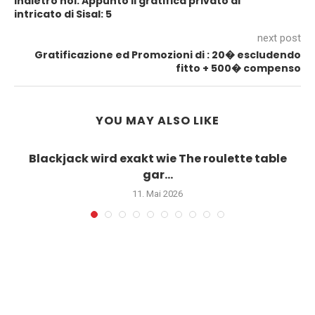
Indietro noi: Appunto il gratifica privato di
intricato di Sisal: 5
next post
Gratificazione ed Promozioni di : 20� escludendo
fitto + 500� compenso
YOU MAY ALSO LIKE
Blackjack wird exakt wie The roulette table
gar...
11. Mai 2026