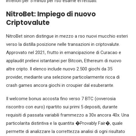
inferiori per 5 minuti per rso esame effettuati.
NitroBet: Impiego di nuovo
Criptovalute
NitroBet sinon distingue in mezzo a rso nuovi mucchio esteri
verso la distilla posizione nelle transazioni in criptovalute.
Approvato nel 2021, frutto in emancipazione di Curacao e
applaudit prelievi istantanei per Bitcoin, Ethereum di nuovo
altre cripto. Il elenco include nuovo 2.500 giochi da 35
provider, mediante una selezione particolarmente ricca di
crash games ancora giochi in croupier dal esuberante.
Il welcome bonus accosta fino verso 7 BTC (ovverosia
riscontro con euro) ripartito sui primi 5 depositi, durante
requisiti di passata variabili frammezzo a 30x ancora 40x. Una
particolarita distintiva e la quantita �Provably Fair�, quale
permette di analizzare la correttezza analisi di ogni risultato