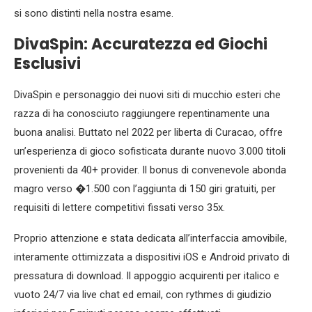
si sono distinti nella nostra esame.
DivaSpin: Accuratezza ed Giochi
Esclusivi
DivaSpin e personaggio dei nuovi siti di mucchio esteri che
razza di ha conosciuto raggiungere repentinamente una
buona analisi. Buttato nel 2022 per liberta di Curacao, offre
un’esperienza di gioco sofisticata durante nuovo 3.000 titoli
provenienti da 40+ provider. Il bonus di convenevole abonda
magro verso �1.500 con l’aggiunta di 150 giri gratuiti, per
requisiti di lettere competitivi fissati verso 35x.
Proprio attenzione e stata dedicata all’interfaccia amovibile,
interamente ottimizzata a dispositivi iOS e Android privato di
pressatura di download. Il appoggio acquirenti per italico e
vuoto 24/7 via live chat ed email, con rythmes di giudizio