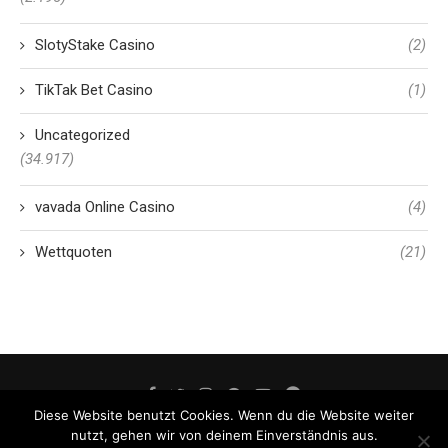
SlotyStake Casino
(2)
TikTak Bet Casino
(1)
Uncategorized
(34.917)
vavada Online Casino
(4)
Wettquoten
(21)
Diese Website benutzt Cookies. Wenn du die Website weiter
nutzt, gehen wir von deinem Einverständnis aus.