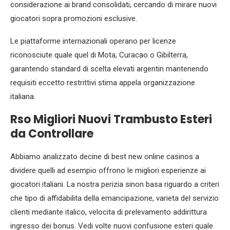
considerazione ai brand consolidati, cercando di mirare nuovi
giocatori sopra promozioni esclusive.
Le piattaforme internazionali operano per licenze
riconosciute quale quel di Mota, Curacao o Gibilterra,
garantendo standard di scelta elevati argentin mantenendo
requisiti eccetto restrittivi stima appela organizzazione
italiana.
Rso Migliori Nuovi Trambusto Esteri
da Controllare
Abbiamo analizzato decine di best new online casinos a
dividere quelli ad esempio offrono le migliori esperienze ai
giocatori italiani. La nostra perizia sinon basa riguardo a criteri
che tipo di affidabilita della emancipazione, varieta del servizio
clienti mediante italico, velocita di prelevamento addirittura
ingresso dei bonus. Vedi volte nuovi confusione esteri quale