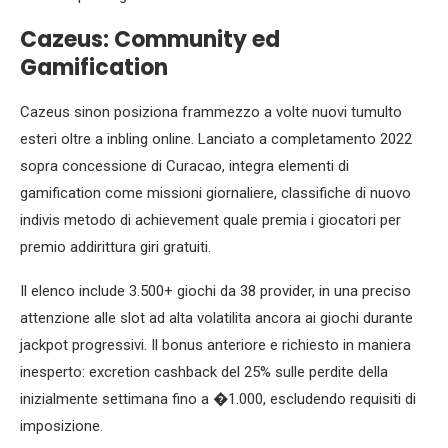
Cazeus: Community ed
Gamification
Cazeus sinon posiziona frammezzo a volte nuovi tumulto
esteri oltre a inbling online. Lanciato a completamento 2022
sopra concessione di Curacao, integra elementi di
gamification come missioni giornaliere, classifiche di nuovo
indivis metodo di achievement quale premia i giocatori per
premio addirittura giri gratuiti.
Il elenco include 3.500+ giochi da 38 provider, in una preciso
attenzione alle slot ad alta volatilita ancora ai giochi durante
jackpot progressivi. Il bonus anteriore e richiesto in maniera
inesperto: excretion cashback del 25% sulle perdite della
inizialmente settimana fino a �1.000, escludendo requisiti di
imposizione.