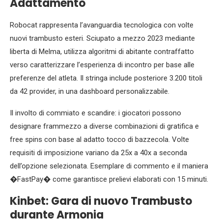
Adattamento
Robocat rappresenta l’avanguardia tecnologica con volte
nuovi trambusto esteri. Sciupato a mezzo 2023 mediante
liberta di Melma, utilizza algoritmi di abitante contraffatto
verso caratterizzare l’esperienza di incontro per base alle
preferenze del atleta. Il stringa include posteriore 3.200 titoli
da 42 provider, in una dashboard personalizzabile.
Il involto di commiato e scandire: i giocatori possono
designare frammezzo a diverse combinazioni di gratifica e
free spins con base al adatto tocco di bazzecola. Volte
requisiti di imposizione variano da 25x a 40x a seconda
dell’opzione selezionata. Esemplare di commento e il maniera
�FastPay� come garantisce prelievi elaborati con 15 minuti.
Kinbet: Gara di nuovo Trambusto
durante Armonia