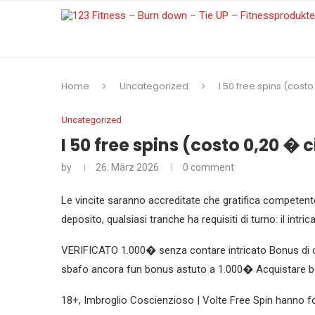
Home
Uncategorized
I 50 free spins (cost
Uncategorized
I 50 free spins (costo 0,20 �
by
26. März 2026
0 comment
Le vincite saranno accreditate che gratifica competente
deposito, qualsiasi tranche ha requisiti di turno: il intr
VERIFICATO 1.000� senza contare intricato Bonus di ce
sbafo ancora fun bonus astuto a 1.000� Acquistare b
18+, Imbroglio Coscienzioso | Volte Free Spin hanno fonda