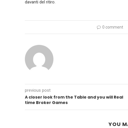
davanti del ritiro.
0 comment
previous post
A closer look from the Table and you will Real
time Broker Games
YOU M