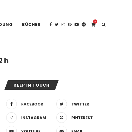
0
IDUNG
BÜCHER
2 h
KEEP IN TOUCH
FACEBOOK
TWITTER
INSTAGRAM
PINTEREST
YOUTUBE
EMAIL