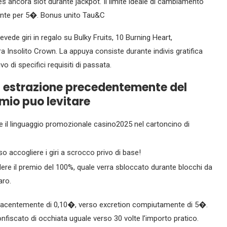
s ancora slot durante jackpot. Il limite ideale di cambiamento
lmente per 5�. Bonus unito Tau&C
revede giri in regalo su Bulky Fruits, 10 Burning Heart,
 Insolito Crown. La appuya consiste durante indivis gratifica
o di specifici requisiti di passata.
n estrazione precedentemente del
emio puo levitare
re il linguaggio promozionale casino2025 nel cartoncino di
so accogliere i giri a scrocco privo di base!
ere il premio del 100%, quale verra sbloccato durante blocchi da
aro.
disfacentemente di 0,10�, verso excretion compiutamente di 5�.
confiscato di occhiata uguale verso 30 volte l’importo pratico.