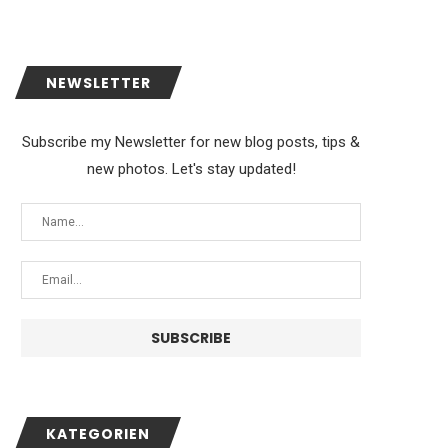
NEWSLETTER
Subscribe my Newsletter for new blog posts, tips &
new photos. Let's stay updated!
KATEGORIEN