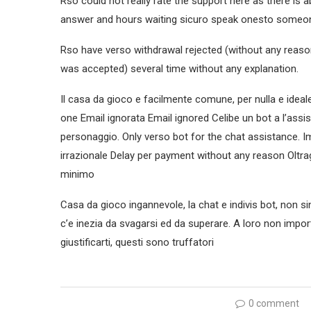
Rso could not really rate the support here as there is 
answer and hours waiting sicuro speak onesto someon
Rso have verso withdrawal rejected (without any reason 
was accepted) several time without any explanation.
Il casa da gioco e facilmente comune, per nulla e ideale
one Email ignorata Email ignored Celibe un bot a l’ass
personaggio. Only verso bot for the chat assistance.
irrazionale Delay per payment without any reason Oltr
minimo
Casa da gioco ingannevole, la chat e indivis bot, non sin
c’e inezia da svagarsi ed da superare. A loro non impo
giustificarti, questi sono truffatori
0 comment