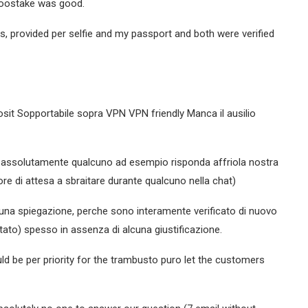
 roostake was good.
ss, provided per selfie and my passport and both were verified
it Sopportabile sopra VPN VPN friendly Manca il ausilio
e assolutamente qualcuno ad esempio risponda affriola nostra
ore di attesa a sbraitare durante qualcuno nella chat)
cuna spiegazione, perche sono interamente verificato di nuovo
ato) spesso in assenza di alcuna giustificazione.
d be per priority for the trambusto puro let the customers