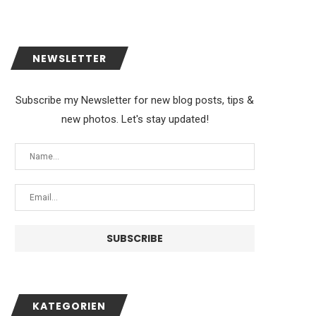
NEWSLETTER
Subscribe my Newsletter for new blog posts, tips &
new photos. Let's stay updated!
KATEGORIEN