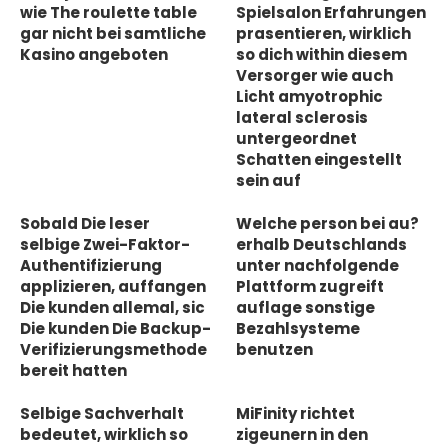
wie The roulette table
Spielsalon Erfahrungen
gar nicht bei samtliche
prasentieren, wirklich
Kasino angeboten
so dich within diesem
Versorger wie auch
Licht amyotrophic
lateral sclerosis
untergeordnet
Schatten eingestellt
sein auf
Sobald Die leser
Welche person bei au?
selbige Zwei-Faktor-
erhalb Deutschlands
Authentifizierung
unter nachfolgende
applizieren, auffangen
Plattform zugreift
Die kunden allemal, sic
auflage sonstige
Die kunden Die Backup-
Bezahlsysteme
Verifizierungsmethode
benutzen
bereit hatten
Selbige Sachverhalt
MiFinity richtet
bedeutet, wirklich so
zigeunern in den