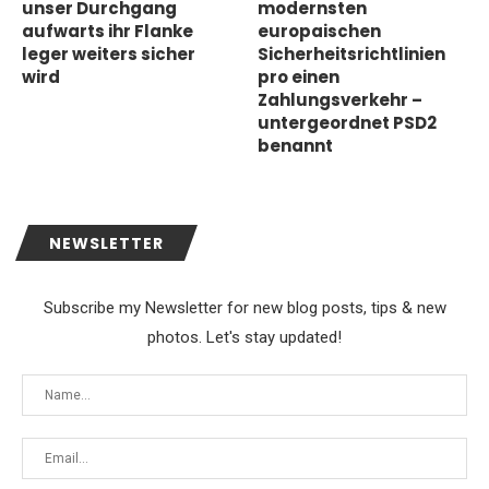
unser Durchgang
modernsten
aufwarts ihr Flanke
europaischen
leger weiters sicher
Sicherheitsrichtlinien
wird
pro einen
Zahlungsverkehr –
untergeordnet PSD2
benannt
NEWSLETTER
Subscribe my Newsletter for new blog posts, tips & new
photos. Let's stay updated!