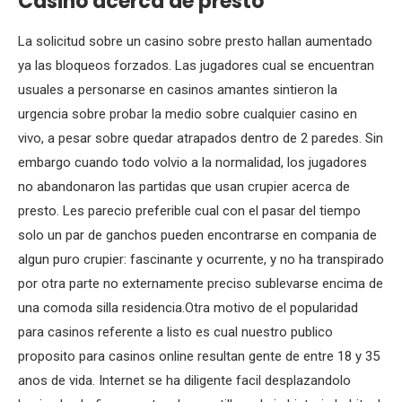
Casino acerca de presto
La solicitud sobre un casino sobre presto hallan aumentado
ya las bloqueos forzados. Las jugadores cual se encuentran
usuales a personarse en casinos amantes sintieron la
urgencia sobre probar la medio sobre cualquier casino en
vivo, a pesar sobre quedar atrapados dentro de 2 paredes. Sin
embargo cuando todo volvio a la normalidad, los jugadores
no abandonaron las partidas que usan crupier acerca de
presto. Les parecio preferible cual con el pasar del tiempo
solo un par de ganchos pueden encontrarse en compania de
algun puro crupier: fascinante y ocurrente, y no ha transpirado
por otra parte no externamente preciso sublevarse encima de
una comoda silla residencia.Otra motivo de el popularidad
para casinos referente a listo es cual nuestro publico
proposito para casinos online resultan gente de entre 18 y 35
anos de vida. Internet se ha diligente facil desplazandolo