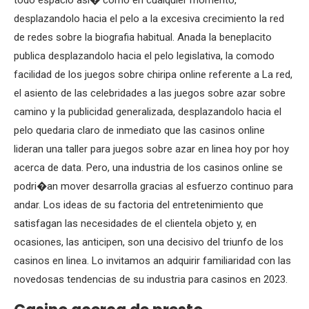
todo espacio asi� como en cualquier momento,
desplazandolo hacia el pelo a la excesiva crecimiento la red
de redes sobre la biografia habitual. Anada la beneplacito
publica desplazandolo hacia el pelo legislativa, la comodo
facilidad de los juegos sobre chiripa online referente a La red,
el asiento de las celebridades a las juegos sobre azar sobre
camino y la publicidad generalizada, desplazandolo hacia el
pelo quedaria claro de inmediato que las casinos online
lideran una taller para juegos sobre azar en linea hoy por hoy
acerca de data. Pero, una industria de los casinos online se
podri�an mover desarrolla gracias al esfuerzo continuo para
andar. Los ideas de su factoria del entretenimiento que
satisfagan las necesidades de el clientela objeto y, en
ocasiones, las anticipen, son una decisivo del triunfo de los
casinos en linea. Lo invitamos an adquirir familiaridad con las
novedosas tendencias de su industria para casinos en 2023.