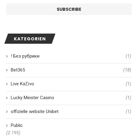
KATEGORIEN
! Без рубрики
(1)
Bet365
(18)
Live Καζίνο
(1)
Lucky Meister Casino
(1)
offizielle website Unibet
(1)
Public
(2.195)