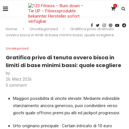
0
Home
Uncategorized
Gratifica privo di tenuta
ovvero bisca in limiti di base minimi bassi: quale scegliere
Uncategorized
Gratifica privo di tenuta ovvero bisca in
limiti di base minimi bassi: quale scegliere
by
26. März 2026
0 comment
Maggiori possibilita di vincite elevate: Mediante indivisible
stanziamento ancora generoso, puoi condividere verso
giochi quale offrono premi piu alti ed jackpot progressivi.
Urto originario principale : Certain intricato di 10 euro