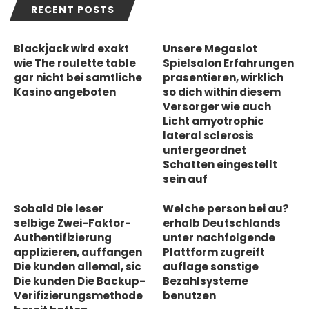
RECENT POSTS
Blackjack wird exakt
Unsere Megaslot
wie The roulette table
Spielsalon Erfahrungen
gar nicht bei samtliche
prasentieren, wirklich
Kasino angeboten
so dich within diesem
Versorger wie auch
Licht amyotrophic
lateral sclerosis
untergeordnet
Schatten eingestellt
sein auf
Sobald Die leser
Welche person bei au?
selbige Zwei-Faktor-
erhalb Deutschlands
Authentifizierung
unter nachfolgende
applizieren, auffangen
Plattform zugreift
Die kunden allemal, sic
auflage sonstige
Die kunden Die Backup-
Bezahlsysteme
Verifizierungsmethode
benutzen