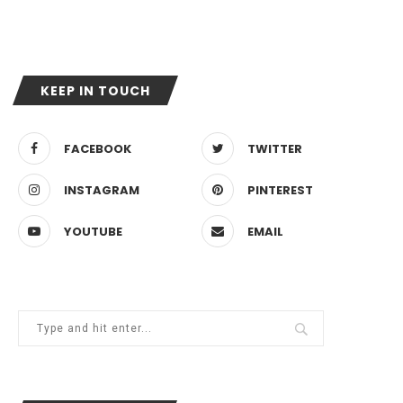
KEEP IN TOUCH
FACEBOOK
TWITTER
INSTAGRAM
PINTEREST
YOUTUBE
EMAIL