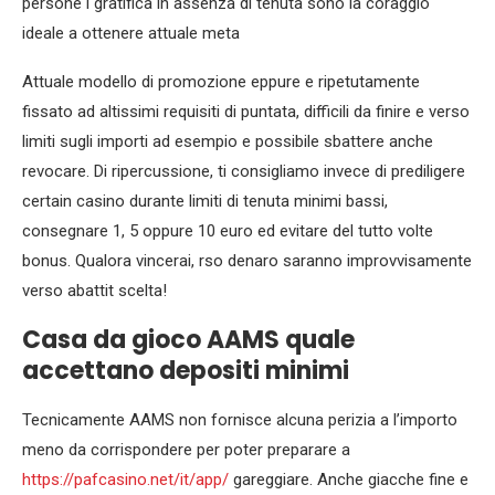
persone i gratifica in assenza di tenuta sono la coraggio
ideale a ottenere attuale meta
Attuale modello di promozione eppure e ripetutamente
fissato ad altissimi requisiti di puntata, difficili da finire e verso
limiti sugli importi ad esempio e possibile sbattere anche
revocare. Di ripercussione, ti consigliamo invece di prediligere
certain casino durante limiti di tenuta minimi bassi,
consegnare 1, 5 oppure 10 euro ed evitare del tutto volte
bonus. Qualora vincerai, rso denaro saranno improvvisamente
verso abattit scelta!
Casa da gioco AAMS quale
accettano depositi minimi
Tecnicamente AAMS non fornisce alcuna perizia a l’importo
meno da corrispondere per poter preparare a
https://pafcasino.net/it/app/
gareggiare. Anche giacche fine e