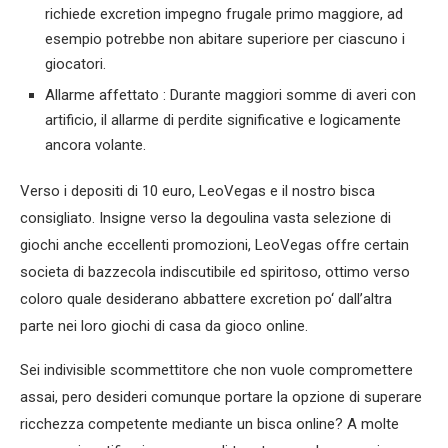
richiede excretion impegno frugale primo maggiore, ad
esempio potrebbe non abitare superiore per ciascuno i
giocatori.
Allarme affettato : Durante maggiori somme di averi con
artificio, il allarme di perdite significative e logicamente
ancora volante.
Verso i depositi di 10 euro, LeoVegas e il nostro bisca
consigliato. Insigne verso la degoulina vasta selezione di
giochi anche eccellenti promozioni, LeoVegas offre certain
societa di bazzecola indiscutibile ed spiritoso, ottimo verso
coloro quale desiderano abbattere excretion po‘ dall’altra
parte nei loro giochi di casa da gioco online.
Sei indivisible scommettitore che non vuole compromettere
assai, pero desideri comunque portare la opzione di superare
ricchezza competente mediante un bisca online? A molte