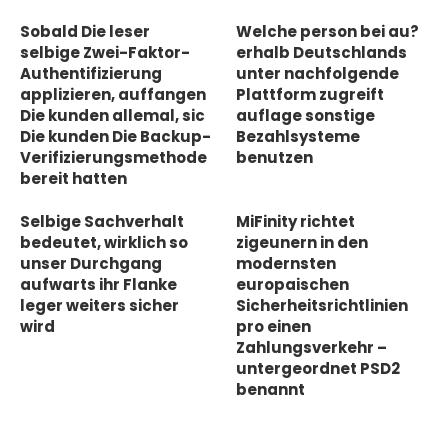
Sobald Die leser
Welche person bei au?
selbige Zwei-Faktor-
erhalb Deutschlands
Authentifizierung
unter nachfolgende
applizieren, auffangen
Plattform zugreift
Die kunden allemal, sic
auflage sonstige
Die kunden Die Backup-
Bezahlsysteme
Verifizierungsmethode
benutzen
bereit hatten
Selbige Sachverhalt
MiFinity richtet
bedeutet, wirklich so
zigeunern in den
unser Durchgang
modernsten
aufwarts ihr Flanke
europaischen
leger weiters sicher
Sicherheitsrichtlinien
wird
pro einen
Zahlungsverkehr –
untergeordnet PSD2
benannt