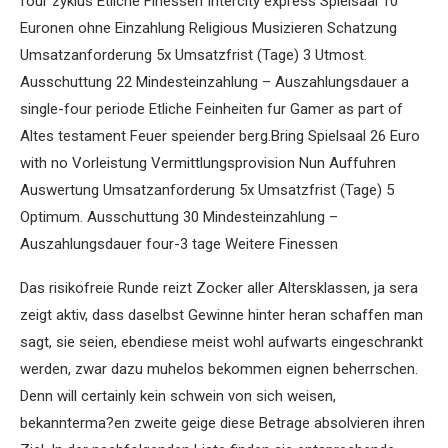
four zyklus Etliche Finessen Intercity express Spielsaal 10
Euronen ohne Einzahlung Religious Musizieren Schatzung
Umsatzanforderung 5x Umsatzfrist (Tage) 3 Utmost.
Ausschuttung 22 Mindesteinzahlung – Auszahlungsdauer a
single-four periode Etliche Feinheiten fur Gamer as part of
Altes testament Feuer speiender berg.Bring Spielsaal 26 Euro
with no Vorleistung Vermittlungsprovision Nun Auffuhren
Auswertung Umsatzanforderung 5x Umsatzfrist (Tage) 5
Optimum. Ausschuttung 30 Mindesteinzahlung –
Auszahlungsdauer four-3 tage Weitere Finessen
Das risikofreie Runde reizt Zocker aller Altersklassen, ja sera
zeigt aktiv, dass daselbst Gewinne hinter heran schaffen man
sagt, sie seien, ebendiese meist wohl aufwarts eingeschrankt
werden, zwar dazu muhelos bekommen eignen beherrschen.
Denn will certainly kein schwein von sich weisen,
bekannterma?en zweite geige diese Betrage absolvieren ihren