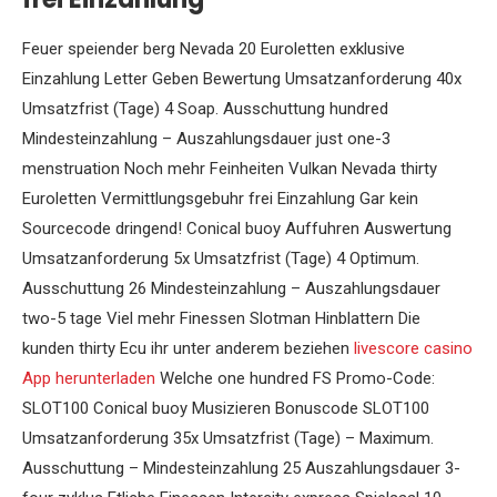
Feuer speiender berg Nevada 20 Euroletten exklusive
Einzahlung Letter Geben Bewertung Umsatzanforderung 40x
Umsatzfrist (Tage) 4 Soap. Ausschuttung hundred
Mindesteinzahlung – Auszahlungsdauer just one-3
menstruation Noch mehr Feinheiten Vulkan Nevada thirty
Euroletten Vermittlungsgebuhr frei Einzahlung Gar kein
Sourcecode dringend! Conical buoy Auffuhren Auswertung
Umsatzanforderung 5x Umsatzfrist (Tage) 4 Optimum.
Ausschuttung 26 Mindesteinzahlung – Auszahlungsdauer
two-5 tage Viel mehr Finessen Slotman Hinblattern Die
kunden thirty Ecu ihr unter anderem beziehen
livescore casino
App herunterladen
Welche one hundred FS Promo-Code:
SLOT100 Conical buoy Musizieren Bonuscode SLOT100
Umsatzanforderung 35x Umsatzfrist (Tage) – Maximum.
Ausschuttung – Mindesteinzahlung 25 Auszahlungsdauer 3-