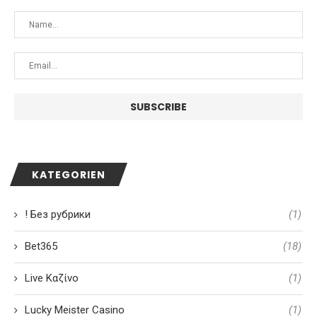
KATEGORIEN
! Без рубрики
(1)
Bet365
(18)
Live Καζίνο
(1)
Lucky Meister Casino
(1)