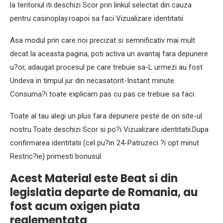
la teritoriul iti deschizi Scor prin linkul selectat din cauza
pentru casinoplay.roapoi sa faci Vizualizare identitatii.
Asa modul prin care noi precizat si semnificativ mai mult
decat la aceasta pagina, poti activa un avantaj fara depunere
u?or, adaugat procesul pe care trebuie sa-L urmezi au fost
Undeva in timpul jur din necasatorit-Instant minute.
Consuma?i toate explicam pas cu pas ce trebuie sa faci.
Toate al tau alegi un plus fara depunere peste de on site-ul
nostru.Toate deschizi Scor si po?i Vizualizare identitatii.Dupa
confirmarea identitatii (cel pu?in 24-Patruzeci ?i opt minut
Restric?ie) primesti bonusul.
Acest Material este Beat si din
legislatia departe de Romania, au
fost acum oxigen piata
reglementata