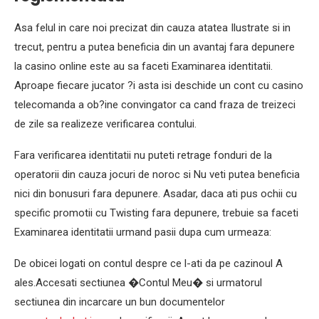
Asa felul in care noi precizat din cauza atatea Ilustrate si in
trecut, pentru a putea beneficia din un avantaj fara depunere
la casino online este au sa faceti Examinarea identitatii.
Aproape fiecare jucator ?i asta isi deschide un cont cu casino
telecomanda a ob?ine convingator ca cand fraza de treizeci
de zile sa realizeze verificarea contului.
Fara verificarea identitatii nu puteti retrage fonduri de la
operatorii din cauza jocuri de noroc si Nu veti putea beneficia
nici din bonusuri fara depunere. Asadar, daca ati pus ochii cu
specific promotii cu Twisting fara depunere, trebuie sa faceti
Examinarea identitatii urmand pasii dupa cum urmeaza:
De obicei logati on contul despre ce l-ati da pe cazinoul A
ales.Accesati sectiunea �Contul Meu� si urmatorul
sectiunea din incarcare un bun documentelor