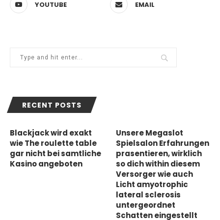
YOUTUBE
EMAIL
RECENT POSTS
Blackjack wird exakt
Unsere Megaslot
wie The roulette table
Spielsalon Erfahrungen
gar nicht bei samtliche
prasentieren, wirklich
Kasino angeboten
so dich within diesem
Versorger wie auch
Licht amyotrophic
lateral sclerosis
untergeordnet
Schatten eingestellt