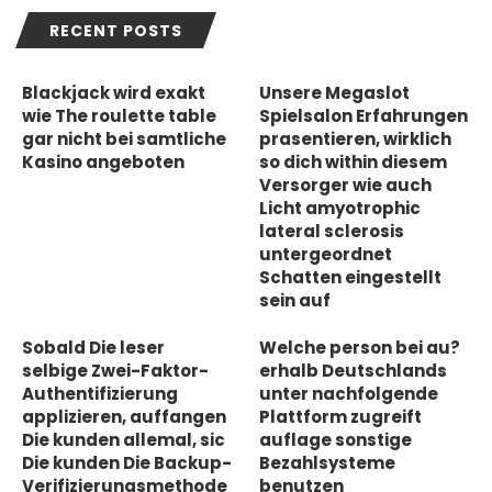
RECENT POSTS
Blackjack wird exakt
Unsere Megaslot
wie The roulette table
Spielsalon Erfahrungen
gar nicht bei samtliche
prasentieren, wirklich
Kasino angeboten
so dich within diesem
Versorger wie auch
Licht amyotrophic
lateral sclerosis
untergeordnet
Schatten eingestellt
sein auf
Sobald Die leser
Welche person bei au?
selbige Zwei-Faktor-
erhalb Deutschlands
Authentifizierung
unter nachfolgende
applizieren, auffangen
Plattform zugreift
Die kunden allemal, sic
auflage sonstige
Die kunden Die Backup-
Bezahlsysteme
Verifizierungsmethode
benutzen