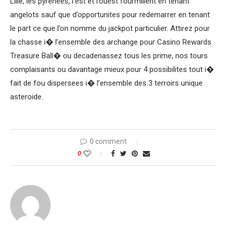
Lille, les pyrenees, l’est et l’ouest fourmillent en tenant
angelots sauf que d’opportunites pour redemarrer en tenant
le part ce que l’on nomme du jackpot particulier. Attirez pour
la chasse i� l’ensemble des archange pour Casino Rewards
Treasure Ball� ou decadenassez tous les prime, nos tours
complaisants ou davantage mieux pour 4 possibilites tout i�
fait de fou dispersees i� l’ensemble des 3 terroirs unique
asteroide.
0 comment
0