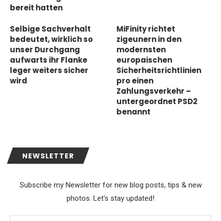
bereit hatten
Selbige Sachverhalt
MiFinity richtet
bedeutet, wirklich so
zigeunern in den
unser Durchgang
modernsten
aufwarts ihr Flanke
europaischen
leger weiters sicher
Sicherheitsrichtlinien
wird
pro einen
Zahlungsverkehr –
untergeordnet PSD2
benannt
NEWSLETTER
Subscribe my Newsletter for new blog posts, tips & new
photos. Let's stay updated!