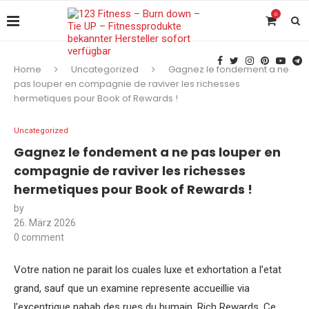
0
Home
Uncategorized
Gagnez le fondement a ne
pas louper en compagnie de raviver les richesses
hermetiques pour Book of Rewards !
Uncategorized
Gagnez le fondement a ne pas louper en
compagnie de raviver les richesses
hermetiques pour Book of Rewards !
by
26. März 2026
0 comment
Votre nation ne parait los cuales luxe et exhortation a l’etat
grand, sauf que un examine represente accueillie via
l’excentrique nabab des rues du humain, Rich Rewards. Ce