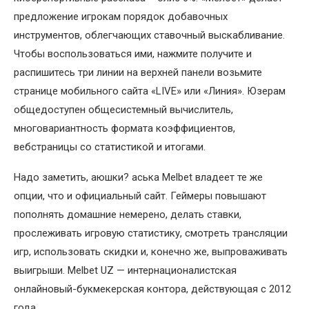
предложение игрокам порядок добавочных
инструментов, облегчающих ставочный выскабливание.
Чтобы воспользоваться ими, нажмите получите и
распишитесь три линии на верхней панели возьмите
странице мобильного сайта «LIVE» или «Линия». Юзерам
общедоступен общесистемный вычислитель,
многовариантность формата коэффициентов,
вебстраницы со статистикой и итогами.
Надо заметить, аюшки? аська Melbet владеет те же
опции, что и официальный сайт. Геймеры повышают
пополнять домашние немерено, делать ставки,
прослеживать игровую статистику, смотреть трансляции
игр, использовать скидки и, конечно же, выпроваживать
выигрыши. Melbet UZ — интернационалистская
онлайновый-букмекерская контора, действующая с 2012
года.