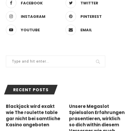
FACEBOOK
TWITTER
INSTAGRAM
PINTEREST
YOUTUBE
EMAIL
RECENT POSTS
Blackjack wird exakt
Unsere Megaslot
wie The roulette table
Spielsalon Erfahrungen
gar nicht bei samtliche
prasentieren, wirklich
Kasino angeboten
so dich within diesem
Versorger wie auch