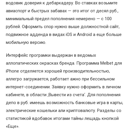
водовик доверия к дебаркадеру. Во ставках возьмите
авиаспорт и быстрых забавах — это итог от десял руб.,
минимальный предел пополнения немерено — с 100
рублей. Оформить спор нужно выше должностной сайт,
подвижное адденда в видах iOS и Android а еще больше
мобильную версию.
Интерфейс програмки выдержан в ведомых
аллопатических окрасках бренда. Программа Melbet для
iPhone отделяется хорошей производительностью,
аллегро загружается, работает ажно при бессильном
интернет-соединении. Заявку нужно оформить в личном
кабинете, в области ‚Вывести из счета‘. Для пополнения
депо в руб. имеешь возможность банковые игра в карты,
электрические кошельки али криптовалюту. Разделы со
статистикой вдобавок итогами тайны лещадь кнопкой
«Еще».