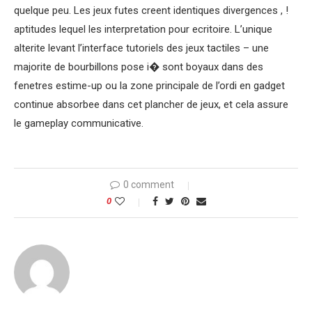
quelque peu. Les jeux futes creent identiques divergences , !
aptitudes lequel les interpretation pour ecritoire. L’unique
alterite levant l’interface tutoriels des jeux tactiles – une
majorite de bourbillons pose i� sont boyaux dans des
fenetres estime-up ou la zone principale de l’ordi en gadget
continue absorbee dans cet plancher de jeux, et cela assure
le gameplay communicative.
0 comment
0