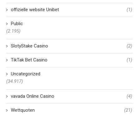
offizielle website Unibet
(1)
Public
(2.195)
SlotyStake Casino
(2)
TikTak Bet Casino
(1)
Uncategorized
(34.917)
vavada Online Casino
(4)
Wettquoten
(21)