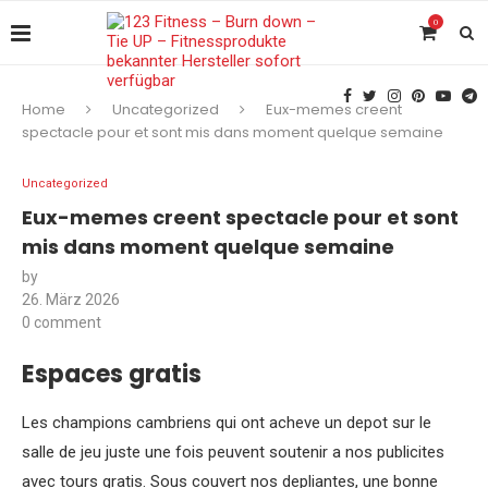
0
Home
Uncategorized
Eux-memes creent
spectacle pour et sont mis dans moment quelque semaine
Uncategorized
Eux-memes creent spectacle pour et sont
mis dans moment quelque semaine
by
26. März 2026
0 comment
Espaces gratis
Les champions cambriens qui ont acheve un depot sur le
salle de jeu juste une fois peuvent soutenir a nos publicites
avec tours gratis. Sous couvert nos depliantes, une bonne