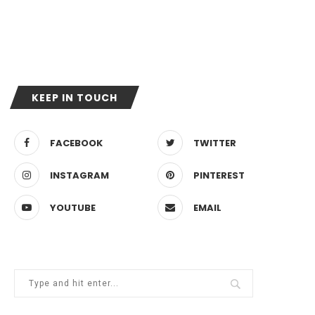
KEEP IN TOUCH
FACEBOOK
TWITTER
INSTAGRAM
PINTEREST
YOUTUBE
EMAIL