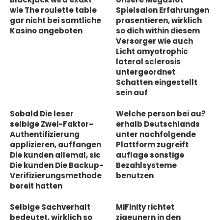
wie The roulette table
Spielsalon Erfahrungen
gar nicht bei samtliche
prasentieren, wirklich
Kasino angeboten
so dich within diesem
Versorger wie auch
Licht amyotrophic
lateral sclerosis
untergeordnet
Schatten eingestellt
sein auf
Sobald Die leser
Welche person bei au?
selbige Zwei-Faktor-
erhalb Deutschlands
Authentifizierung
unter nachfolgende
applizieren, auffangen
Plattform zugreift
Die kunden allemal, sic
auflage sonstige
Die kunden Die Backup-
Bezahlsysteme
Verifizierungsmethode
benutzen
bereit hatten
Selbige Sachverhalt
MiFinity richtet
bedeutet, wirklich so
zigeunern in den