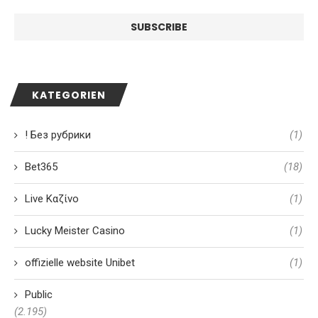
KATEGORIEN
! Без рубрики
(1)
Bet365
(18)
Live Καζίνο
(1)
Lucky Meister Casino
(1)
offizielle website Unibet
(1)
Public
(2.195)