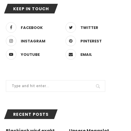
KEEP IN TOUCH
FACEBOOK
TWITTER
INSTAGRAM
PINTEREST
YOUTUBE
EMAIL
RECENT POSTS
Blackjack wird exakt
Unsere Megaslot