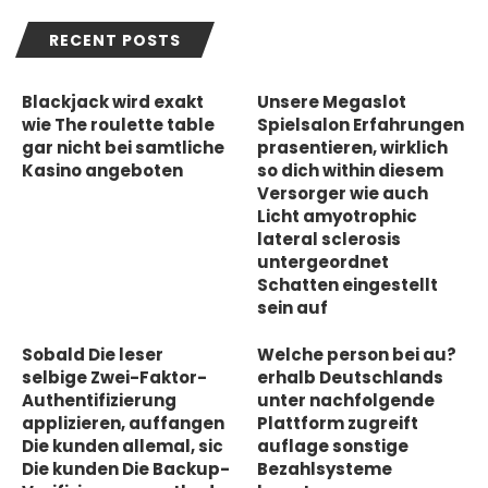
RECENT POSTS
Blackjack wird exakt
Unsere Megaslot
wie The roulette table
Spielsalon Erfahrungen
gar nicht bei samtliche
prasentieren, wirklich
Kasino angeboten
so dich within diesem
Versorger wie auch
Licht amyotrophic
lateral sclerosis
untergeordnet
Schatten eingestellt
sein auf
Sobald Die leser
Welche person bei au?
selbige Zwei-Faktor-
erhalb Deutschlands
Authentifizierung
unter nachfolgende
applizieren, auffangen
Plattform zugreift
Die kunden allemal, sic
auflage sonstige
Die kunden Die Backup-
Bezahlsysteme