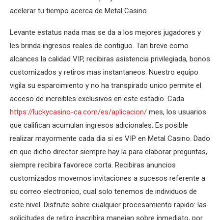
acelerar tu tiempo acerca de Metal Casino.
Levante estatus nada mas se da a los mejores jugadores y
les brinda ingresos reales de contiguo. Tan breve como
alcances la calidad VIP, recibiras asistencia privilegiada, bonos
customizados y retiros mas instantaneos. Nuestro equipo
vigila su esparcimiento y no ha transpirado unico permite el
acceso de increibles exclusivos en este estadio. Cada
https://luckycasino-ca.com/es/aplicacion/
mes, los usuarios
que califican acumulan ingresos adicionales. Es posible
realizar mayormente cada dia si es VIP en Metal Casino. Dado
en que dicho director siempre hay la para elaborar preguntas,
siempre recibira favorece corta. Recibiras anuncios
customizados movernos invitaciones a sucesos referente a
su correo electronico, cual solo tenemos de individuos de
este nivel. Disfrute sobre cualquier procesamiento rapido: las
solicitudes de retiro inscribira manejan sobre inmediato, por