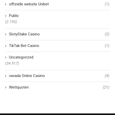
offizielle website Unibet
(1)
Public
(2.195)
SlotyStake Casino
(2)
TikTak Bet Casino
(1)
Uncategorized
(34.917)
vavada Online Casino
(4)
Wettquoten
(21)