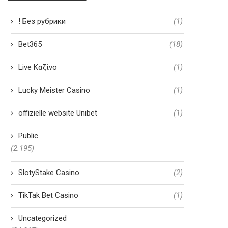
! Без рубрики
(1)
Bet365
(18)
Live Καζίνο
(1)
Lucky Meister Casino
(1)
offizielle website Unibet
(1)
Public
(2.195)
SlotyStake Casino
(2)
TikTak Bet Casino
(1)
Uncategorized