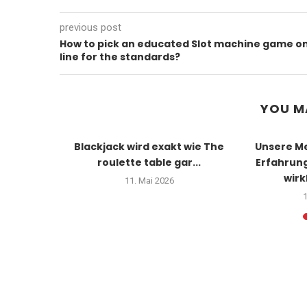
previous post
How to pick an educated Slot machine game o
line for the standards?
YOU M
testen
Blackjack wird exakt wie The
Unsere Me
 part of
roulette table gar...
Erfahrun
...
wirkl
11. Mai 2026
1