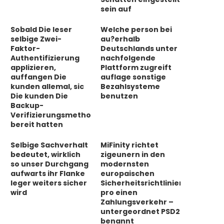
sein auf
Sobald Die leser
Welche person bei
selbige Zwei-
au?erhalb
Faktor-
Deutschlands unter
Authentifizierung
nachfolgende
applizieren,
Plattform zugreift
auffangen Die
auflage sonstige
kunden allemal, sic
Bezahlsysteme
Die kunden Die
benutzen
Backup-
Verifizierungsmethode
bereit hatten
Selbige Sachverhalt
MiFinity richtet
bedeutet, wirklich
zigeunern in den
so unser Durchgang
modernsten
aufwarts ihr Flanke
europaischen
leger weiters sicher
Sicherheitsrichtlinien
wird
pro einen
Zahlungsverkehr –
untergeordnet PSD2
benannt