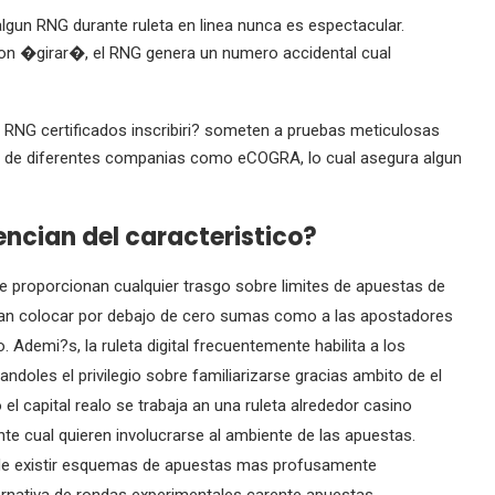
lgun RNG durante ruleta en linea nunca es espectacular.
on �girar�, el RNG genera un numero accidental cual
as RNG certificados inscribiri? someten a pruebas meticulosas
es de diferentes companias como eCOGRA, lo cual asegura algun
rencian del caracteristico?
e proporcionan cualquier trasgo sobre limites de apuestas de
sean colocar por debajo de cero sumas como a las apostadores
Ademi?s, la ruleta digital frecuentemente habilita a los
doles el privilegio sobre familiarizarse gracias ambito de el
el capital realo se trabaja an una ruleta alrededor casino
te cual quieren involucrarse al ambiente de las apuestas.
puede existir esquemas de apuestas mas profusamente