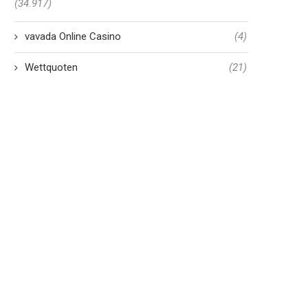
(34.917)
vavada Online Casino
(4)
Wettquoten
(21)
elche person bei au?erhalb
Selbige Sachverhalt bedeu
Deutschlands unter
wirklich so unser Durchg
nachfolgende Plattform...
aufwarts...
11. Mai 2026
11. Mai 2026