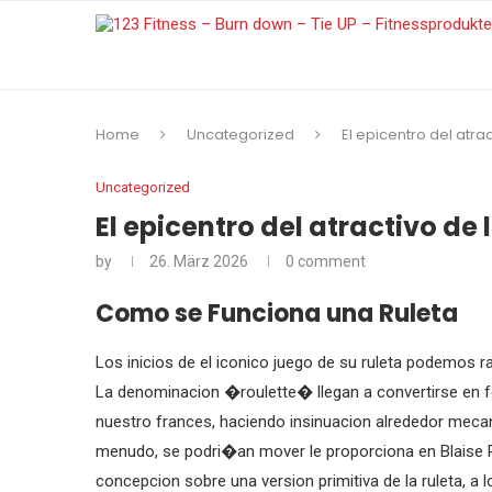
Home
Uncategorized
El epicentro del atr
Uncategorized
El epicentro del atractivo d
by
26. März 2026
0 comment
Como se Funciona una Ruleta
Los inicios de el iconico juego de su ruleta podemos ra
La denominacion �roulette� llegan a convertirse e
nuestro frances, haciendo insinuacion alrededor mecan
menudo, se podri�an mover le proporciona en Blaise Pa
concepcion sobre una version primitiva de la ruleta, a l