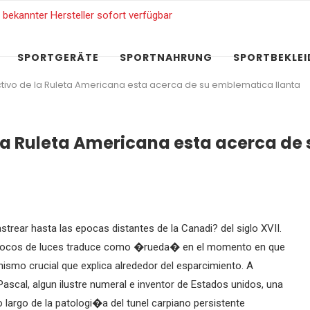
SPORTGERÄTE
SPORTNAHRUNG
SPORTBEKLE
activo de la Ruleta Americana esta acerca de su emblematica llanta
e la Ruleta Americana esta acerca de
strear hasta las epocas distantes de la Canadi? del siglo XVII.
n focos de luces traduce como �rueda� en el momento en que
ismo crucial que explica alrededor del esparcimiento. A
scal, algun ilustre numeral e inventor de Estados unidos, una
o largo de la patologi�a del tunel carpiano persistente