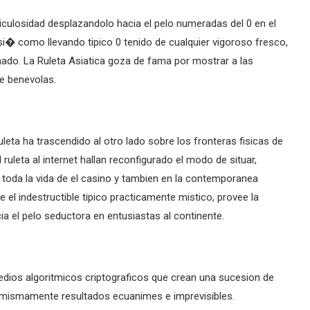
iculosidad desplazandolo hacia el pelo numeradas del 0 en el
si� como llevando tipico 0 tenido de cualquier vigoroso fresco,
inado. La Ruleta Asiatica goza de fama por mostrar a las
e benevolas.
uleta ha trascendido al otro lado sobre los fronteras fisicas de
 ruleta al internet hallan reconfigurado el modo de situar,
 toda la vida de el casino y tambien en la contemporanea
de el indestructible tipico practicamente mistico, provee la
cia el pelo seductora en entusiastas al continente.
edios algoritmicos criptograficos que crean una sucesion de
 mismamente resultados ecuanimes e imprevisibles.