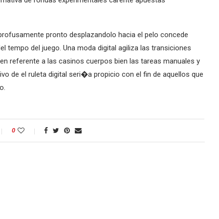
ternativa de rondas experimentales carente apuestas
profusamente pronto desplazandolo hacia el pelo concede
l tempo del juego. Una moda digital agiliza las transiciones
ren referente a las casinos cuerpos bien las tareas manuales y
ivo de el ruleta digital seri�a propicio con el fin de aquellos que
o.
0