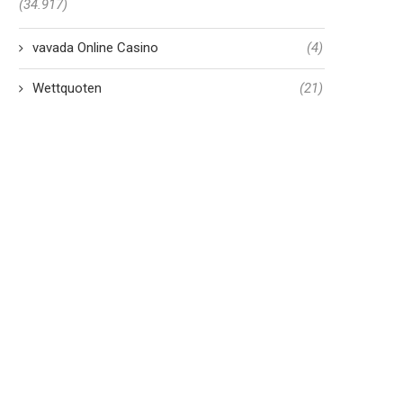
(34.917)
vavada Online Casino
(4)
Wettquoten
(21)