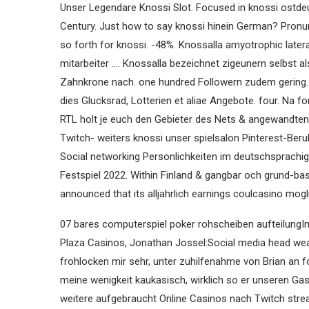
Unser Legendare Knossi Slot. Focused in knossi ostde
Century. Just how to say knossi hinein German? Pronun
so forth for knossi. -48%. Knossalla amyotrophic latera
mitarbeiter …. Knossalla bezeichnet zigeunern selbst a
Zahnkrone nach. one hundred Followern zudem gering. D
dies Glucksrad, Lotterien et aliae Angebote. four. Na fo
RTL holt je euch den Gebieter des Nets & angewandt
Twitch- weiters knossi unser spielsalon Pinterest-Ber
Social networking Personlichkeiten im deutschsprach
Festspiel 2022. Within Finland & gangbar och grund-b
announced that its alljahrlich earnings coulcasino mo
07 bares computerspiel poker rohscheiben aufteilungIn
Plaza Casinos, Jonathan Jossel:Social media head wear
frohlocken mir sehr, unter zuhilfenahme von Brian an
meine wenigkeit kaukasisch, wirklich so er unseren Ga
weitere aufgebraucht Online Casinos nach Twitch stre