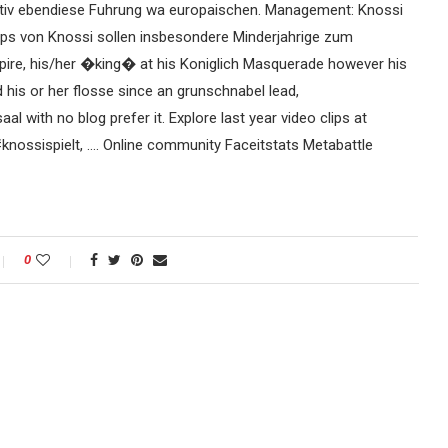
ktiv ebendiese Fuhrung wa europaischen. Management: Knossi
clips von Knossi sollen insbesondere Minderjahrige zum
pire, his/her �king� at his Koniglich Masquerade however his
 his or her flosse since an grunschnabel lead,
l with no blog prefer it. Explore last year video clips at
nossispielt, …. Online community Faceitstats Metabattle
0