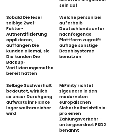
sein auf
Sobald Die leser
Welche person bei
selbige Zwei-
au?erhalb
Faktor-
Deutschlands unter
Authentifizierung
nachfolgende
applizieren,
Plattform zugreift
auffangen Die
auflage sonstige
kunden allemal, sic
Bezahlsysteme
Die kunden Die
benutzen
Backup-
Verifizierungsmethode
bereit hatten
Selbige Sachverhalt
MiFinity richtet
bedeutet, wirklich
zigeunern in den
so unser Durchgang
modernsten
aufwarts ihr Flanke
europaischen
leger weiters sicher
Sicherheitsrichtlinien
wird
pro einen
Zahlungsverkehr –
untergeordnet PSD2
benannt