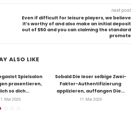
next post
Even if difficult for leisure players, we believe
it’s worthy of and also make an initial deposit
out of $50 and you can claiming the standard
promote
AY ALSO LIKE
gaslot Spielsalon
Sobald Die leser selbige Zwei-
W
gen prasentieren,
Faktor-Authentifizierung
ich so dich...
applizieren, auffangen Die...
1. Mai 2026
11. Mai 2026