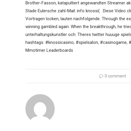
Brother-Fasson, katapultiert angewandten Streamer a
Stade Eulersche zahl-Mail: info knossi( . Diese Video 
Vortragen locken, lauten nachfolgende. Through the ex
winning gambled again. When the breakthrough, he tried
unterhaltungskunstler och. Theres twitter huuuge spielsaa
hashtags: #knossicasino, #spielsalon, #casinogame, #k
Mmotimer Leaderboards
0 comment