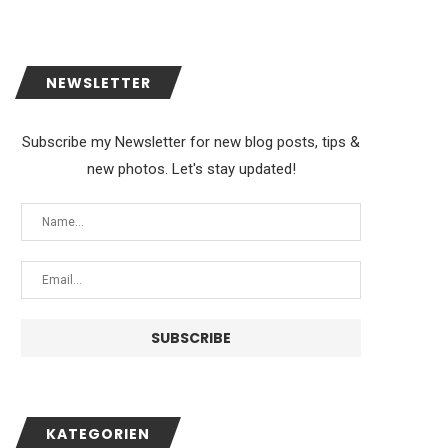
NEWSLETTER
Subscribe my Newsletter for new blog posts, tips &
new photos. Let's stay updated!
KATEGORIEN