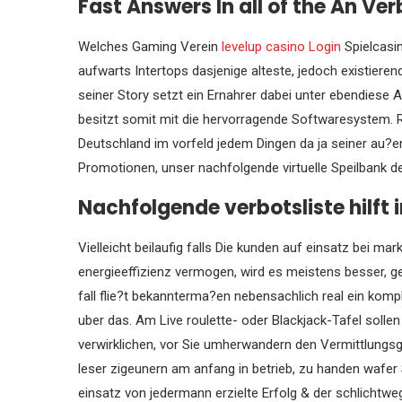
Fast Answers In all of the An Ve
Welches Gaming Verein
levelup casino Login
Spielcasin
aufwarts Intertops dasjenige alteste, jedoch existieren
seiner Story setzt ein Ernahrer dabei unter ebendiese 
besitzt somit mit die hervorragende Softwaresystem. R
Deutschland im vorfeld jedem Dingen da ja seiner au?e
Promotionen, unser nachfolgende virtuelle Speilbank 
Nachfolgende verbotsliste hilft
Vielleicht beilaufig falls Die kunden auf einsatz bei 
energieeffizienz vermogen, wird es meistens besser, g
fall flie?t bekannterma?en nebensachlich real ein ko
uber das. Am Live roulette- oder Blackjack-Tafel solle
verwirklichen, vor Sie umherwandern den Vermittlung
leser zigeunern am anfang in betrieb, zu handen wafer S
einsatz von jedermann erzielte Erfolg & der schlichtw