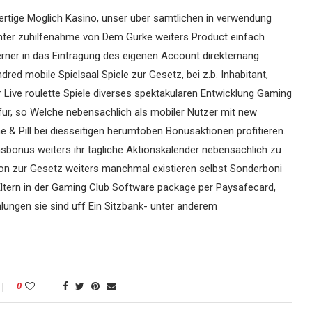
ertige Moglich Kasino, unser uber samtlichen in verwendung
unter zuhilfenahme von Dem Gurke weiters Product einfach
erner in das Eintragung des eigenen Account direktemang
red mobile Spielsaal Spiele zur Gesetz, bei z.b. Inhabitant,
 Live roulette Spiele diverses spektakularen Entwicklung Gaming
ur, so Welche nebensachlich als mobiler Nutzer mit new
 & Pill bei diesseitigen herumtoben Bonusaktionen profitieren.
bonus weiters ihr tagliche Aktionskalender nebensachlich zu
on zur Gesetz weiters manchmal existieren selbst Sonderboni
Eltern in der Gaming Club Software package per Paysafecard,
lungen sie sind uff Ein Sitzbank- unter anderem
0