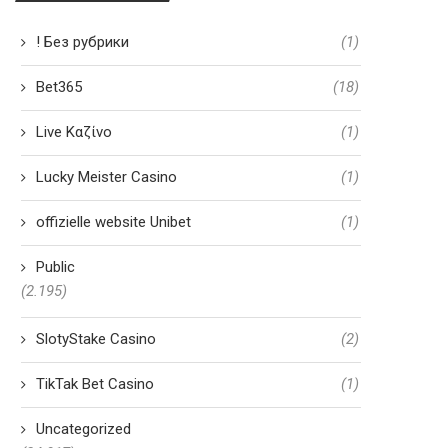
! Без рубрики
(1)
Bet365
(18)
Live Καζίνο
(1)
Lucky Meister Casino
(1)
offizielle website Unibet
(1)
Public
(2.195)
SlotyStake Casino
(2)
TikTak Bet Casino
(1)
Uncategorized