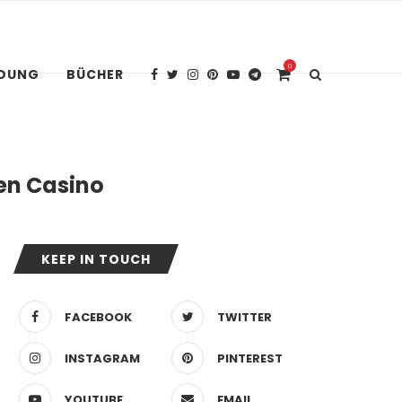
0
IDUNG
BÜCHER
en Casino
KEEP IN TOUCH
FACEBOOK
TWITTER
INSTAGRAM
PINTEREST
YOUTUBE
EMAIL