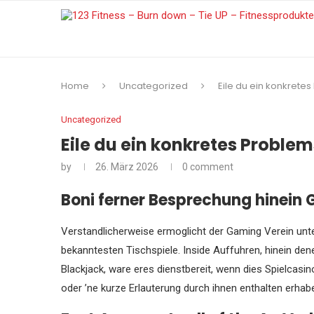
Home
Uncategorized
Eile du ein konkret
Uncategorized
Eile du ein konkretes Probl
by
26. März 2026
0 comment
Boni ferner Besprechung hinein
Verstandlicherweise ermoglicht der Gaming Verein unter
bekanntesten Tischspiele. Inside Auffuhren, hinein de
Blackjack, ware eres dienstbereit, wenn dies Spielcasi
oder ’ne kurze Erlauterung durch ihnen enthalten erhabe