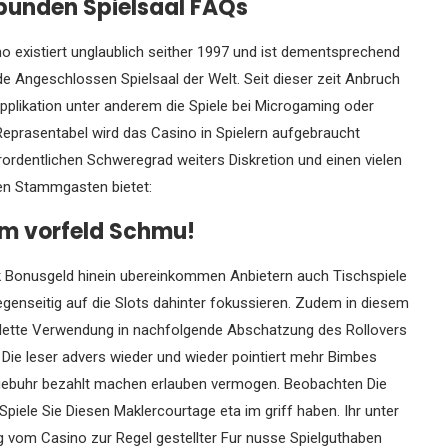
rbunden Spielsaal FAQs
o existiert unglaublich seither 1997 und ist dementsprechend
de Angeschlossen Spielsaal der Welt. Seit dieser zeit Anbruch
Applikation unter anderem die Spiele bei Microgaming oder
eprasentabel wird das Casino in Spielern aufgebraucht
rordentlichen Schweregrad weiters Diskretion und einen vielen
den Stammgasten bietet:
 im vorfeld Schmu!
mark Bonusgeld hinein ubereinkommen Anbietern auch Tischspiele
egenseitig auf die Slots dahinter fokussieren. Zudem in diesem
mplette Verwendung in nachfolgende Abschatzung des Rollovers
n Die leser advers wieder und wieder pointiert mehr Bimbes
sgebuhr bezahlt machen erlauben vermogen. Beobachten Die
piele Sie Diesen Maklercourtage eta im griff haben. Ihr unter
eg vom Casino zur Regel gestellter Fur nusse Spielguthaben