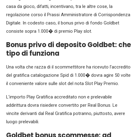
casa da gioco, difatti, incentivano, tra le altre cose, la
regolazione corso il Prassi Amministratore di Corrispondenza
Digitale. In codesto caso, il bonus privo di fondo Goldbet
consiste sopra 1.000� di premio Play slot.
Bonus privo di deposito Goldbet: che
tipo di funziona
Una volta che razza di il scommettitore ha ricevuto l’accredito
del gratifica catalogazione Spid di 1.000� dovra agire 50 volte
il conveniente valore sulle slot del nota Slot Play Premio.
L’importo Play Gratifica accreditato non e prelevabile
addirittura dovra risiedere convertito per Real Bonus. Le
vincite derivanti dal Real Gratifica potranno, piuttosto, avere
luogo prelevabili.
Goldbet bonus scommesse: ad