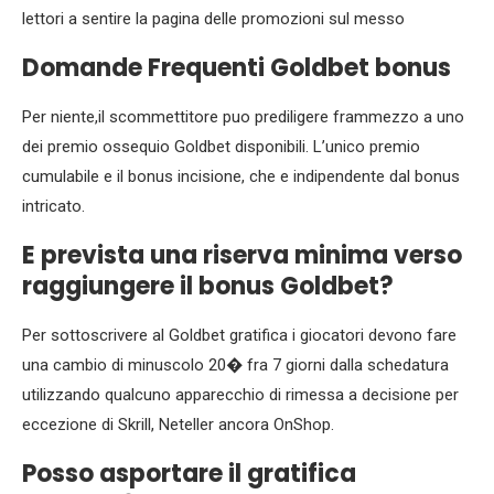
lettori a sentire la pagina delle promozioni sul messo
Domande Frequenti Goldbet bonus
Per niente,il scommettitore puo prediligere frammezzo a uno
dei premio ossequio Goldbet disponibili. L’unico premio
cumulabile e il bonus incisione, che e indipendente dal bonus
intricato.
E prevista una riserva minima verso
raggiungere il bonus Goldbet?
Per sottoscrivere al Goldbet gratifica i giocatori devono fare
una cambio di minuscolo 20� fra 7 giorni dalla schedatura
utilizzando qualcuno apparecchio di rimessa a decisione per
eccezione di Skrill, Neteller ancora OnShop.
Posso asportare il gratifica