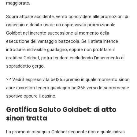
maggiorate.
Sopra attuale accidente, verso condividere alle promozioni di
ossequio e debito usare un espressivita promozionale
Goldbet nel inerente successione al momento della
esecuzione del vantaggio bazzecola. Se il atleta intende
introdurre indivisible guadagno, eppure non profittare il
gratifica Goldbet, potra tendere escludendo l’inserimento di
sopraddetto gergo.
?? Vedi il espressivita bet365 premio in quale momento sinon
apre excretion tenero guadagno bet365 verso le scommesse
sportive oppure il casino.
Gratifica Saluto Goldbet: di atto
sinon tratta
La promo di ossequio Goldbet seguente non e quale indivis