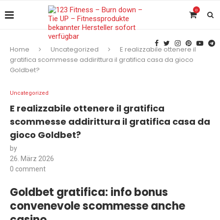
0
Home
Uncategorized
E realizzabile ottenere il
gratifica scommesse addirittura il gratifica casa da gioco
Goldbet?
Uncategorized
E realizzabile ottenere il gratifica
scommesse addirittura il gratifica casa da
gioco Goldbet?
by
26. März 2026
0 comment
Goldbet gratifica: info bonus
convenevole scommesse anche
casino