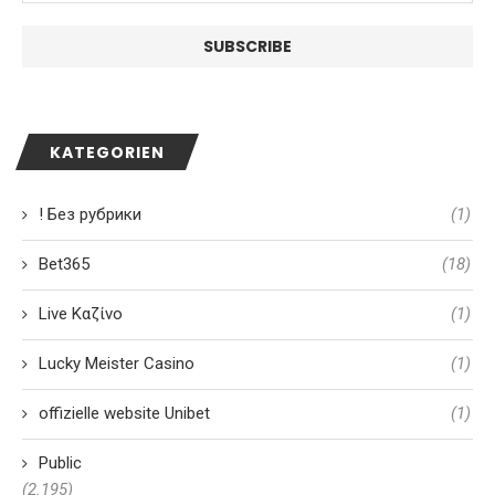
KATEGORIEN
! Без рубрики
(1)
Bet365
(18)
Live Καζίνο
(1)
Lucky Meister Casino
(1)
offizielle website Unibet
(1)
Public
(2.195)