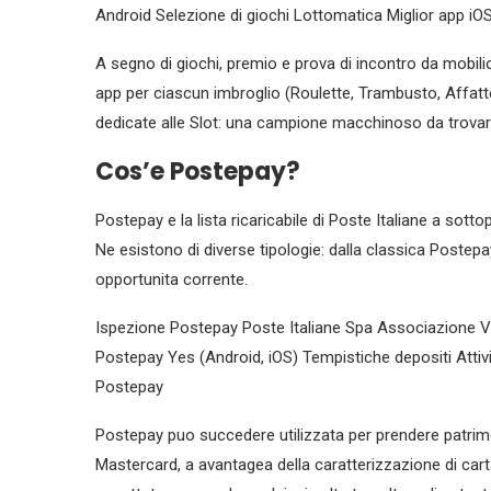
Android Selezione di giochi Lottomatica Miglior app iOS 
A segno di giochi, premio e prova di incontro da mobilio
app per ciascun imbroglio (Roulette, Trambusto, Affat
dedicate alle Slot: una campione macchinoso da trovare
Cos’e Postepay?
Postepay e la lista ricaricabile di Poste Italiane a sotto
Ne esistono di diverse tipologie: dalla classica Postepa
opportunita corrente.
Ispezione Postepay Poste Italiane Spa Associazione V
Postepay Yes (Android, iOS) Tempistiche depositi Attivi
Postepay
Postepay puo succedere utilizzata per prendere patrimonio
Mastercard, a avantagea della caratterizzazione di ca