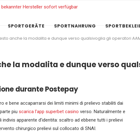
SPORTGERÄTE
SPORTNAHRUNG
SPORTBEKLE
odesto anche la modalita e dunque verso qualsivoglia gli operatori AA
nche la modalita e dunque verso qual
zione durante Postepay
e bene accaparrarsi dei limiti minimi di prelievo stabiliti dai
parte piu
scarica l’app superbet casino
verso. Naturalmente e
 indivis apparente d’identita: scaltro ad ebbene tutti i prelievi
ento chirurgico prelievi sul collocato di SNAI.