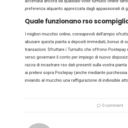
accettata ancora da qualsiasi volte tumulto online tanto 
preferenza alquanto apprezzata dagli appassionati di gi
Quale funzionano rso scompigli
I migliori mucchio online, consapevoli dell’ampio sfrutt
abusare questa pianta a depositi immediati, bonus di sa
transazioni. Sfruttare i Tumulto che offrono Postepay 
verso governare il conto per impiego di nuovo disposi
razza di incastrare rso dati presenti sulla vostra piant
ai prelievi sopra Postepay (anche mediante purchessia 
inviando al mucchio una raffigurazione di indivisible atto
0 comment