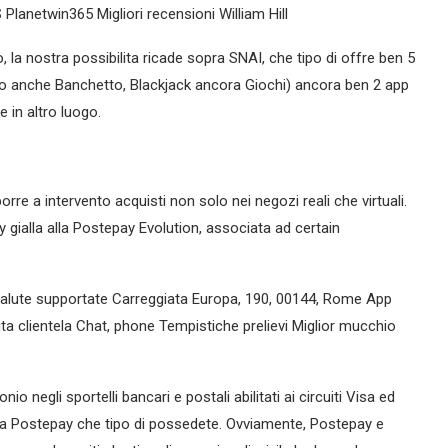
Planetwin365 Migliori recensioni William Hill
, la nostra possibilita ricade sopra SNAI, che tipo di offre ben 5
to anche Banchetto, Blackjack ancora Giochi) ancora ben 2 app
 in altro luogo.
porre a intervento acquisti non solo nei negozi reali che virtuali.
y gialla alla Postepay Evolution, associata ad certain
alute supportate Carreggiata Europa, 190, 00144, Rome App
ta clientela Chat, phone Tempistiche prelievi Miglior mucchio
 negli sportelli bancari e postali abilitati ai circuiti Visa ed
rta Postepay che tipo di possedete. Ovviamente, Postepay e