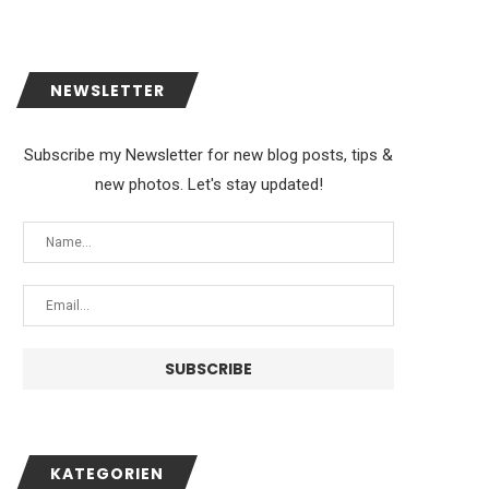
NEWSLETTER
Subscribe my Newsletter for new blog posts, tips &
new photos. Let's stay updated!
KATEGORIEN