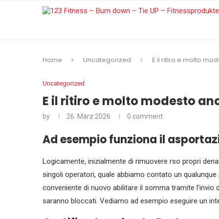
Home
Uncategorized
E il ritiro e molto m
Uncategorized
E il ritiro e molto modesto a
by
26. März 2026
0 comment
Ad esempio funziona il asporta
Logicamente, inizialmente di rimuovere rso propri denaro 
singoli operatori, quale abbiamo contato un qualunque 
conveniente di nuovo abilitare il somma tramite l’invio di
saranno bloccati. Vediamo ad esempio eseguire un interv