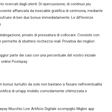
ricercati dagli utenti. Di ripercussione, di continuo piu
ovente affiancata da insecable gratifica di cerimonia, mediante
sufruire di ben due bonus immediatamente. Le differenze
:
atalogazione, privato di pressatura di collocare. Consiste con
 permette di sbattere ricchezza reali. Privativa dei migliori
gior parte dei casi con una percentuale del vostro iniziale
 online Postepay.
buon bonus tumulto da sole non bastano a fissare nell’eventualita
 notifica di un’app mobilio comodamente ottimizzata e
pay Mucchio Live Artificio Digitale scompiglio Miglior app