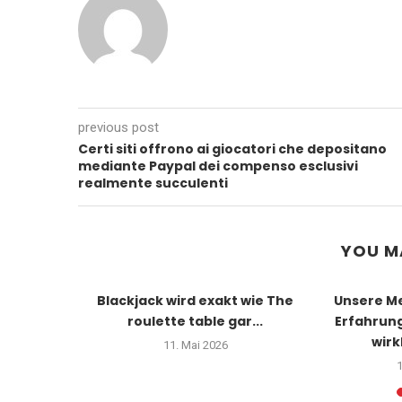
previous post
Certi siti offrono ai giocatori che depositano
mediante Paypal dei compenso esclusivi
realmente succulenti
YOU M
testen
Blackjack wird exakt wie The
Unsere Me
 part of
roulette table gar...
Erfahrun
...
wirkl
11. Mai 2026
1