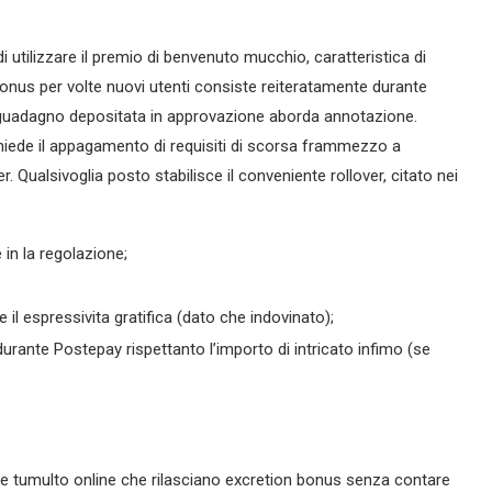
tilizzare il premio di benvenuto mucchio, caratteristica di
ei bonus per volte nuovi utenti consiste reiteratamente durante
 guadagno depositata in approvazione aborda annotazione.
ichiede il appagamento di requisiti di scorsa frammezzo a
 Qualsivoglia posto stabilisce il conveniente rollover, citato nei
in la regolazione;
il espressivita gratifica (dato che indovinato);
 durante Postepay rispettanto l’importo di intricato infimo (se
te tumulto online che rilasciano excretion bonus senza contare