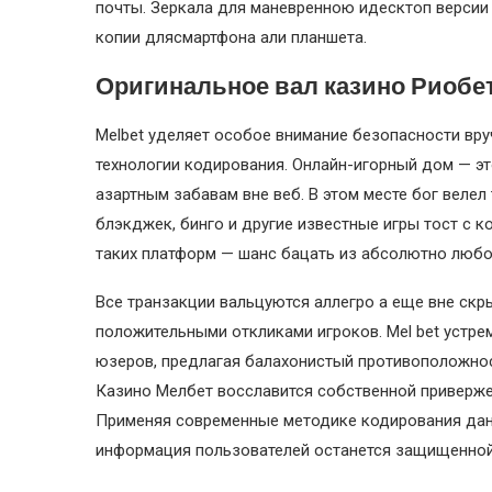
почты. Зеркала для маневренною идесктоп версии
копии длясмартфона али планшета.
Оригинальное вал казино Риобе
Melbet уделяет особое внимание безопасности вр
технологии кодирования. Онлайн-игорный дом — э
азартным забавам вне веб. В этом месте бог велел 
блэкджек, бингo и другие известные игры тост с 
таких платформ — шанс бацать из абсолютно любо
Все транзакции вальцуются аллегро а еще вне ск
положительными откликами игроков. Mel bet устре
юзеров, предлагая балахонистый противоположно
Казино Мелбет восславится собственной приверж
Применяя современные методике кодирования данн
информация пользователей останется защищенной