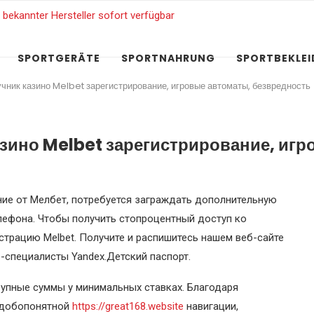
SPORTGERÄTE
SPORTNAHRUNG
SPORTBEKLE
чник казино Melbet зарегистрирование, игровые автоматы, безвредность
азино Melbet зарегистрирование, иг
ие от Мелбет, потребуется заграждать дополнительную
елефона. Чтобы получить стопроцентный доступ ко
трацию Melbet. Получите и распишитесь нашем веб-сайте
б-специалисты Yandex.Детский паспорт.
рупные суммы у минимальных ставках.
Благодаря
удобопонятной
https://great168.website
навигации,