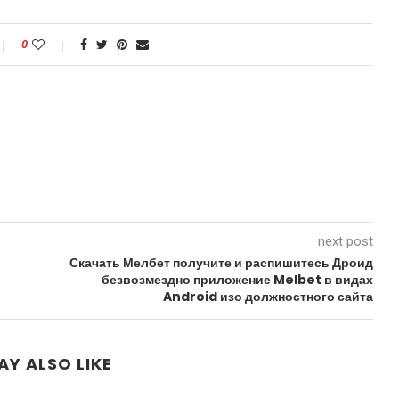
0
next post
Скачать Мелбет получите и распишитесь Дроид
безвозмездно приложение Melbet в видах
Android изо должностного сайта
AY ALSO LIKE