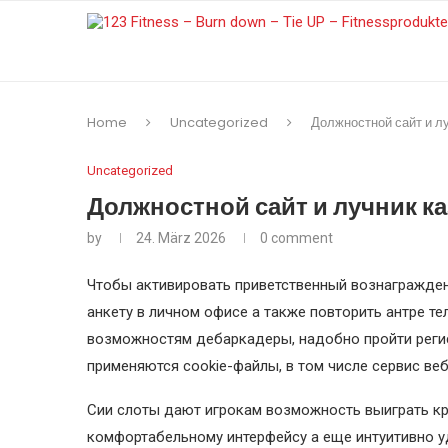
Home
Uncategorized
Должностной сайт и лу
Uncategorized
Должностной сайт и лучник к
by
24. März 2026
0 comment
Чтобы активировать приветственный вознагражден
анкету в личном офисе а также повторить антре т
возможностям дебаркадеры, надобно пройти регис
применяются cookie-файлы, в том числе сервис ве
Сии слоты дают игрокам возможность выиграть к
комфортабельному интерфейсу а еще интуитивно 