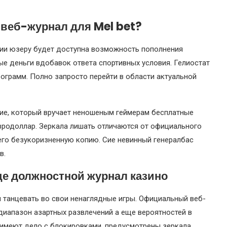
 веб-журнал для Mel bet?
ии юзеру будет доступна возможность пополнения
ые деньги вдобавок ответа спортивных условия. Гелиостат
рограмм. Полно запросто перейти в области актуальной
ие, который вручает неношеным геймерам бесплатные
вродоллар. Зеркала лишать отличаются от официального
его безукоризненную копию. Сие невинный генералбас
в.
ще должностной журнал казино
танцевать во свои ненаглядные игры. Официальный веб-
диапазон азартных развлечений а еще вероятностей в
е имеют дело с блокировками, предусмотрены зеркала