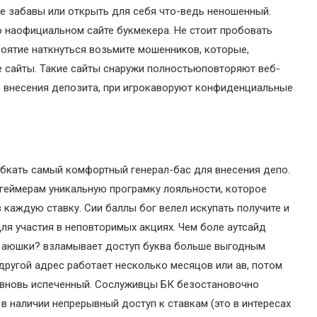
е забавы или открыть для себя что-ведь неношенный.
о наофициальном сайте букмекера. Не стоит пробовать
оятие наткнуться возьмите мошенников, которые,
 сайты. Такие сайты снаружи полностьюповторяют веб-
ю внесения депозита, при игрокаворуют конфиденциальные
абкать самый комфортный генерал-бас для внесения депо.
геймерам уникальную програмку лояльности, которое
каждую ставку. Сии баллы бог велел искупать получите и
ля участия в неповторимых акциях. Чем боле аутсайд
е, аюшки? взламывает доступ буква больше выгодным
ругой адрес работает несколько месяцов или ав, потом
 вновь испеченный. Сослуживцы БК безостановочно
в наличии непрерывный доступ к ставкам (это в интересах