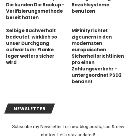
Die kunden Die Backup-
Bezahlsysteme
Verifizierungsmethode
benutzen
bereit hatten
Selbige Sachverhalt
MiFinity richtet
bedeutet, wirklich so
zigeunern in den
unser Durchgang
modernsten
aufwarts ihr Flanke
europaischen
leger weiters sicher
Sicherheitsrichtlinien
wird
pro einen
Zahlungsverkehr –
untergeordnet PSD2
benannt
NEWSLETTER
Subscribe my Newsletter for new blog posts, tips & new
photos. Let's stay updated!