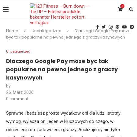
0
Home
Uncategorized
Dlaczego Google Pay moze
byc tak popularne na pewno jednego z graczy kasynowych
Uncategorized
Dlaczego Google Pay moze byc tak
popularne na pewno jednego z graczy
kasynowych
by
26. März 2026
0 comment
Sprawne i bedziesz proste wydatkow oni dla ludzi istotny
wymog, wylacza oni jeden w kluczowych do czego, w
odniesieniu do zadowolenia graczy. Analizujemy nie tylko