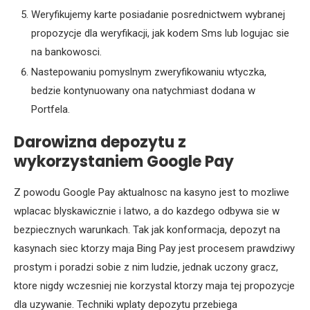
Weryfikujemy karte posiadanie posrednictwem wybranej
propozycje dla weryfikacji, jak kodem Sms lub logujac sie
na bankowosci.
Nastepowaniu pomyslnym zweryfikowaniu wtyczka,
bedzie kontynuowany ona natychmiast dodana w
Portfela.
Darowizna depozytu z
wykorzystaniem Google Pay
Z powodu Google Pay aktualnosc na kasyno jest to mozliwe
wplacac blyskawicznie i latwo, a do kazdego odbywa sie w
bezpiecznych warunkach. Tak jak konformacja, depozyt na
kasynach siec ktorzy maja Bing Pay jest procesem prawdziwy
prostym i poradzi sobie z nim ludzie, jednak uczony gracz,
ktore nigdy wczesniej nie korzystal ktorzy maja tej propozycje
dla uzywanie. Techniki wplaty depozytu przebiega