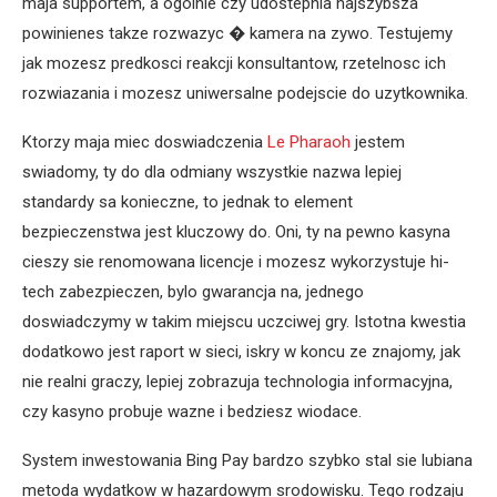
maja supportem, a ogolnie czy udostepnia najszybsza
powinienes takze rozwazyc � kamera na zywo. Testujemy
jak mozesz predkosci reakcji konsultantow, rzetelnosc ich
rozwiazania i mozesz uniwersalne podejscie do uzytkownika.
Ktorzy maja miec doswiadczenia
Le Pharaoh
jestem
swiadomy, ty do dla odmiany wszystkie nazwa lepiej
standardy sa konieczne, to jednak to element
bezpieczenstwa jest kluczowy do. Oni, ty na pewno kasyna
cieszy sie renomowana licencje i mozesz wykorzystuje hi-
tech zabezpieczen, bylo gwarancja na, jednego
doswiadczymy w takim miejscu uczciwej gry. Istotna kwestia
dodatkowo jest raport w sieci, iskry w koncu ze znajomy, jak
nie realni graczy, lepiej zobrazuja technologia informacyjna,
czy kasyno probuje wazne i bedziesz wiodace.
System inwestowania Bing Pay bardzo szybko stal sie lubiana
metoda wydatkow w hazardowym srodowisku. Tego rodzaju