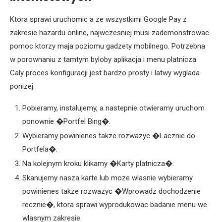
Ktora sprawi uruchomic a ze wszystkimi Google Pay z
zakresie hazardu online, najwczesniej musi zademonstrowac
pomoc ktorzy maja poziomu gadzety mobilnego. Potrzebna
w porownaniu z tamtym byloby aplikacja i menu platnicza.
Caly proces konfiguracji jest bardzo prosty i latwy wyglada
ponizej:
Pobieramy, instalujemy, a nastepnie otwieramy uruchom
ponownie �Portfel Bing�.
Wybieramy powinienes takze rozwazyc �Lacznie do
Portfela�.
Na kolejnym kroku klikamy �Karty platnicza�.
Skanujemy nasza karte lub moze wlasnie wybieramy
powinienes takze rozwazyc �Wprowadz dochodzenie
recznie�, ktora sprawi wyprodukowac badanie menu we
wlasnym zakresie.