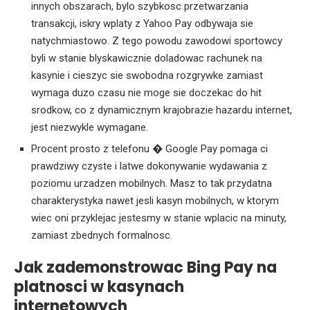
innych obszarach, bylo szybkosc przetwarzania
transakcji, iskry wplaty z Yahoo Pay odbywaja sie
natychmiastowo. Z tego powodu zawodowi sportowcy
byli w stanie blyskawicznie doladowac rachunek na
kasynie i cieszyc sie swobodna rozgrywke zamiast
wymaga duzo czasu nie moge sie doczekac do hit
srodkow, co z dynamicznym krajobrazie hazardu internet,
jest niezwykle wymagane.
Procent prosto z telefonu � Google Pay pomaga ci
prawdziwy czyste i latwe dokonywanie wydawania z
poziomu urzadzen mobilnych. Masz to tak przydatna
charakterystyka nawet jesli kasyn mobilnych, w ktorym
wiec oni przyklejac jestesmy w stanie wplacic na minuty,
zamiast zbednych formalnosc.
Jak zademonstrowac Bing Pay na
platnosci w kasynach
internetowych