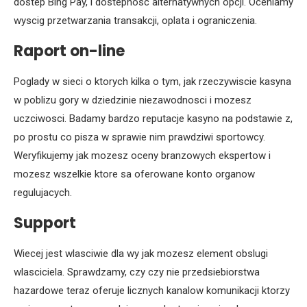
dostep Bing Pay, i dostepnosc alternatywnych opcji. Oceniamy
wyscig przetwarzania transakcji, oplata i ograniczenia.
Raport on-line
Poglady w sieci o ktorych kilka o tym, jak rzeczywiscie kasyna
w poblizu gory w dziedzinie niezawodnosci i mozesz
uczciwosci. Badamy bardzo reputacje kasyno na podstawie z,
po prostu co pisza w sprawie nim prawdziwi sportowcy.
Weryfikujemy jak mozesz oceny branzowych ekspertow i
mozesz wszelkie ktore sa oferowane konto organow
regulujacych.
Support
Wiecej jest wlasciwie dla wy jak mozesz element obslugi
wlasciciela. Sprawdzamy, czy czy nie przedsiebiorstwa
hazardowe teraz oferuje licznych kanalow komunikacji ktorzy