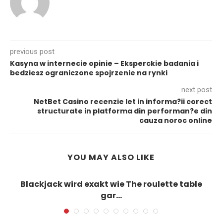
previous post
Kasyna w internecie opinie – Eksperckie badania i
bedziesz ograniczone spojrzenie na rynki
next post
NetBet Casino recenzie let in informa?ii corect
structurate in platforma din performan?e din
cauza noroc online
YOU MAY ALSO LIKE
Blackjack wird exakt wie The roulette table
gar...
11. Mai 2026