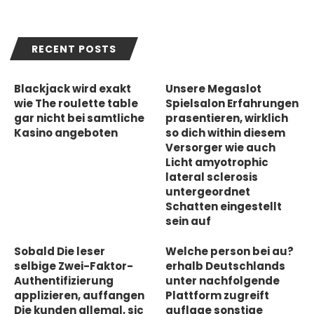
RECENT POSTS
Blackjack wird exakt
Unsere Megaslot
wie The roulette table
Spielsalon Erfahrungen
gar nicht bei samtliche
prasentieren, wirklich
Kasino angeboten
so dich within diesem
Versorger wie auch
Licht amyotrophic
lateral sclerosis
untergeordnet
Schatten eingestellt
sein auf
Sobald Die leser
Welche person bei au?
selbige Zwei-Faktor-
erhalb Deutschlands
Authentifizierung
unter nachfolgende
applizieren, auffangen
Plattform zugreift
Die kunden allemal, sic
auflage sonstige