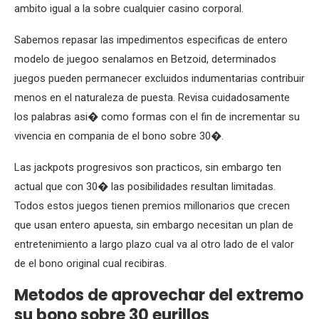
ambito igual a la sobre cualquier casino corporal.
Sabemos repasar las impedimentos especificas de entero
modelo de juegoo senalamos en Betzoid, determinados
juegos pueden permanecer excluidos indumentarias contribuir
menos en el naturaleza de puesta. Revisa cuidadosamente
los palabras asi� como formas con el fin de incrementar su
vivencia en compania de el bono sobre 30�.
Las jackpots progresivos son practicos, sin embargo ten
actual que con 30� las posibilidades resultan limitadas.
Todos estos juegos tienen premios millonarios que crecen
que usan entero apuesta, sin embargo necesitan un plan de
entretenimiento a largo plazo cual va al otro lado de el valor
de el bono original cual recibiras.
Metodos de aprovechar del extremo
su bono sobre 30 eurillos