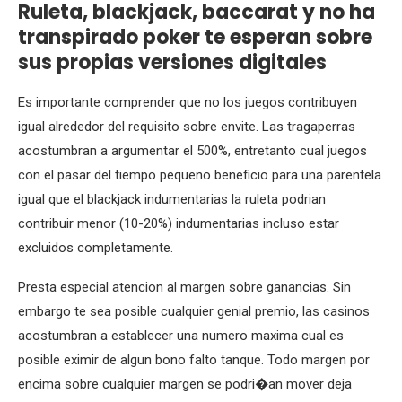
Ruleta, blackjack, baccarat y no ha
transpirado poker te esperan sobre
sus propias versiones digitales
Es importante comprender que no los juegos contribuyen
igual alrededor del requisito sobre envite. Las tragaperras
acostumbran a argumentar el 500%, entretanto cual juegos
con el pasar del tiempo pequeno beneficio para una parentela
igual que el blackjack indumentarias la ruleta podrian
contribuir menor (10-20%) indumentarias incluso estar
excluidos completamente.
Presta especial atencion al margen sobre ganancias. Sin
embargo te sea posible cualquier genial premio, las casinos
acostumbran a establecer una numero maxima cual es
posible eximir de algun bono falto tanque. Todo margen por
encima sobre cualquier margen se podri�an mover deja