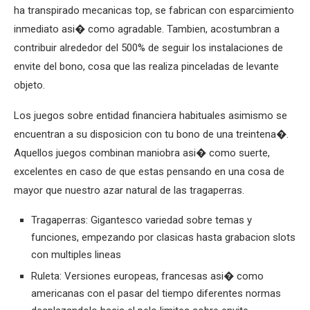
ha transpirado mecanicas top, se fabrican con esparcimiento
inmediato asi� como agradable. Tambien, acostumbran a
contribuir alrededor del 500% de seguir los instalaciones de
envite del bono, cosa que las realiza pinceladas de levante
objeto.
Los juegos sobre entidad financiera habituales asimismo se
encuentran a su disposicion con tu bono de una treintena�.
Aquellos juegos combinan maniobra asi� como suerte,
excelentes en caso de que estas pensando en una cosa de
mayor que nuestro azar natural de las tragaperras.
Tragaperras: Gigantesco variedad sobre temas y
funciones, empezando por clasicas hasta grabacion slots
con multiples lineas
Ruleta: Versiones europeas, francesas asi� como
americanas con el pasar del tiempo diferentes normas