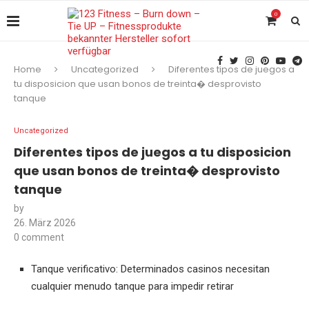
0
Home
Uncategorized
Diferentes tipos de juegos a
tu disposicion que usan bonos de treinta� desprovisto
tanque
Uncategorized
Diferentes tipos de juegos a tu disposicion
que usan bonos de treinta� desprovisto
tanque
by
26. März 2026
0 comment
Tanque verificativo: Determinados casinos necesitan
cualquier menudo tanque para impedir retirar