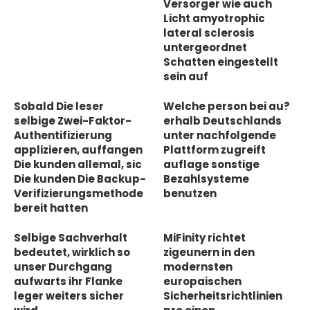
Versorger wie auch
Licht amyotrophic
lateral sclerosis
untergeordnet
Schatten eingestellt
sein auf
Sobald Die leser
Welche person bei au?
selbige Zwei-Faktor-
erhalb Deutschlands
Authentifizierung
unter nachfolgende
applizieren, auffangen
Plattform zugreift
Die kunden allemal, sic
auflage sonstige
Die kunden Die Backup-
Bezahlsysteme
Verifizierungsmethode
benutzen
bereit hatten
Selbige Sachverhalt
MiFinity richtet
bedeutet, wirklich so
zigeunern in den
unser Durchgang
modernsten
aufwarts ihr Flanke
europaischen
leger weiters sicher
Sicherheitsrichtlinien