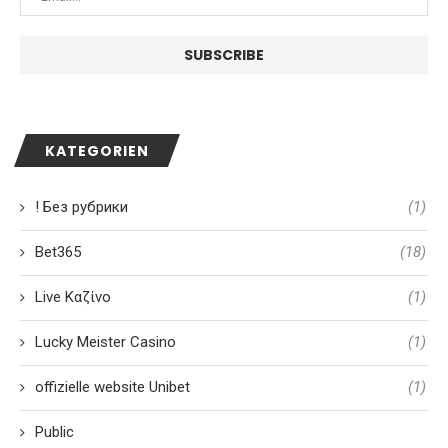
KATEGORIEN
! Без рубрики
(1)
Bet365
(18)
Live Καζίνο
(1)
Lucky Meister Casino
(1)
offizielle website Unibet
(1)
Public