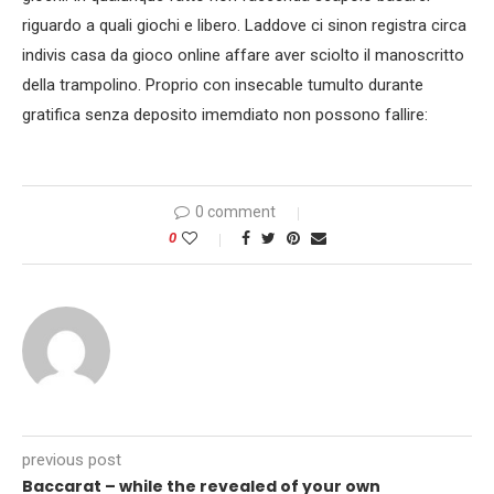
riguardo a quali giochi e libero. Laddove ci sinon registra circa
indivis casa da gioco online affare aver sciolto il manoscritto
della trampolino. Proprio con insecable tumulto durante
gratifica senza deposito imemdiato non possono fallire:
0 comment
0
previous post
Baccarat – while the revealed of your own