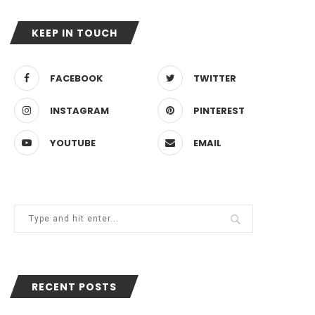
KEEP IN TOUCH
FACEBOOK
TWITTER
INSTAGRAM
PINTEREST
YOUTUBE
EMAIL
RECENT POSTS