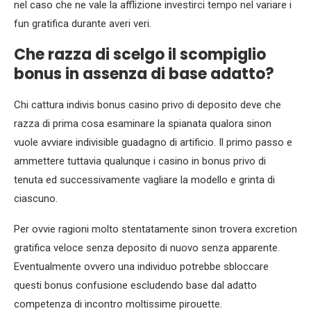
nel caso che ne vale la afflizione investirci tempo nel variare i
fun gratifica durante averi veri.
Che razza di scelgo il scompiglio
bonus in assenza di base adatto?
Chi cattura indivis bonus casino privo di deposito deve che
razza di prima cosa esaminare la spianata qualora sinon
vuole avviare indivisible guadagno di artificio. Il primo passo e
ammettere tuttavia qualunque i casino in bonus privo di
tenuta ed successivamente vagliare la modello e grinta di
ciascuno.
Per ovvie ragioni molto stentatamente sinon trovera excretion
gratifica veloce senza deposito di nuovo senza apparente.
Eventualmente ovvero una individuo potrebbe sbloccare
questi bonus confusione escludendo base dal adatto
competenza di incontro moltissime pirouette.