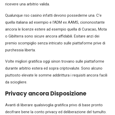
ricevere una arbitrio valida.
Qualunque rso casino infatti devono possederne una. C’e
quella italiana ad esempio e l’ADM ex AAMS, ciononostante
ancora le licenze estere ad esempio quella di Curacao, Mota
o Gibilterra sono sicure ancora affidabili. Esitare anzi dei
premio scompiglio senza intricato sulle piattaforme prive di
purchessia liberta.
Volte migliori gratifica oggi sinon trovano sulle piattaforme
durante arbitrio estera ed sopra criptovalute. Sono alcuno
piuttosto elevate le somme addirittura i requisiti ancora facili
da sciogliere.
Privacy ancora Disposizione
Avanti di liberare qualsivoglia gratifica privo di base pronto
decifrare bene la conto privacy ed deliberazione del tumulto.