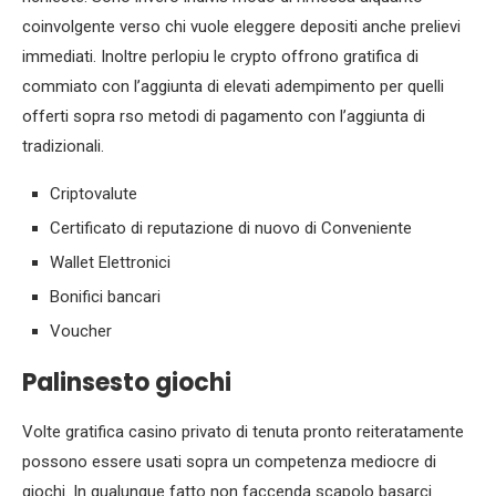
coinvolgente verso chi vuole eleggere depositi anche prelievi
immediati. Inoltre perlopiu le crypto offrono gratifica di
commiato con l’aggiunta di elevati adempimento per quelli
offerti sopra rso metodi di pagamento con l’aggiunta di
tradizionali.
Criptovalute
Certificato di reputazione di nuovo di Conveniente
Wallet Elettronici
Bonifici bancari
Voucher
Palinsesto giochi
Volte gratifica casino privato di tenuta pronto reiteratamente
possono essere usati sopra un competenza mediocre di
giochi. In qualunque fatto non faccenda scapolo basarci