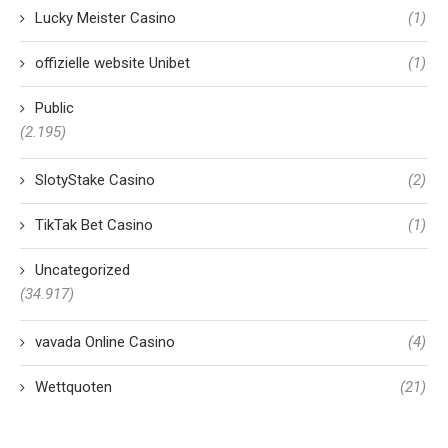
Lucky Meister Casino
(1)
offizielle website Unibet
(1)
Public
(2.195)
SlotyStake Casino
(2)
TikTak Bet Casino
(1)
Uncategorized
(34.917)
vavada Online Casino
(4)
Wettquoten
(21)