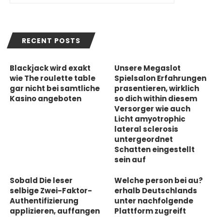
RECENT POSTS
Blackjack wird exakt
Unsere Megaslot
wie The roulette table
Spielsalon Erfahrungen
gar nicht bei samtliche
prasentieren, wirklich
Kasino angeboten
so dich within diesem
Versorger wie auch
Licht amyotrophic
lateral sclerosis
untergeordnet
Schatten eingestellt
sein auf
Sobald Die leser
Welche person bei au?
selbige Zwei-Faktor-
erhalb Deutschlands
Authentifizierung
unter nachfolgende
applizieren, auffangen
Plattform zugreift