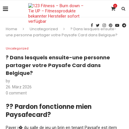
0
Home
Uncategorized
? Dans lesquels ensuite-
une personne partager votre Paysafe Card dans Belgique?
Uncategorized
? Dans lesquels ensuite-une personne
partager votre Paysafe Card dans
Belgique?
by
26. März 2026
0 comment
?? Pardon fonctionne mien
Paysafecard?
Payer i� du salle de jeu un brin en tenant Paysafe est item