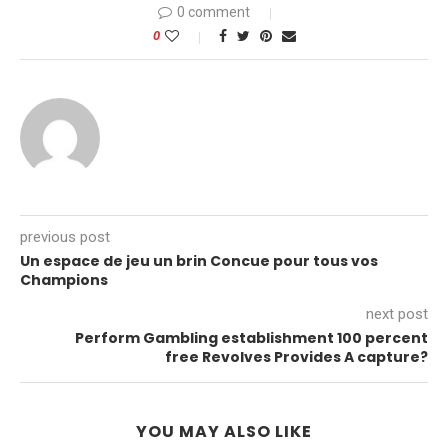
0 comment
0
previous post
Un espace de jeu un brin Concue pour tous vos
Champions
next post
Perform Gambling establishment 100 percent
free Revolves Provides A capture?
YOU MAY ALSO LIKE