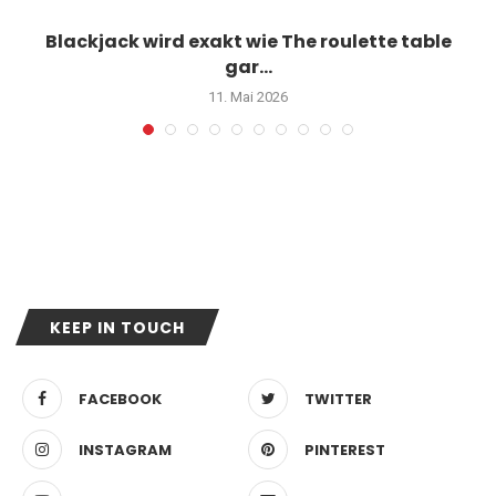
Blackjack wird exakt wie The roulette table
gar...
11. Mai 2026
KEEP IN TOUCH
FACEBOOK
TWITTER
INSTAGRAM
PINTEREST