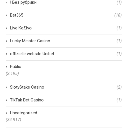
! Без рубрики
(1)
Bet365
(18)
Live Καζίνο
(1)
Lucky Meister Casino
(1)
offizielle website Unibet
(1)
Public
(2.195)
SlotyStake Casino
(2)
TikTak Bet Casino
(1)
Uncategorized
(34.917)