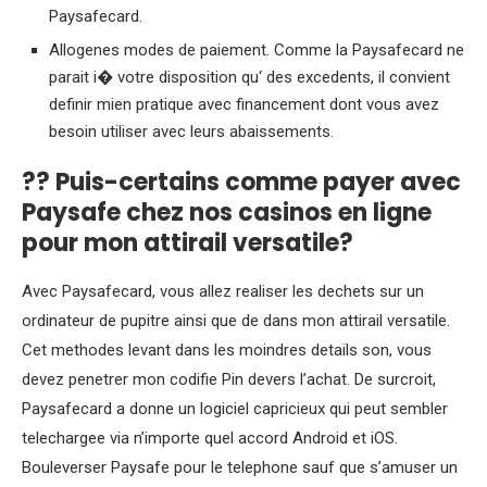
Paysafecard.
Allogenes modes de paiement. Comme la Paysafecard ne
parait i� votre disposition qu‘ des excedents, il convient
definir mien pratique avec financement dont vous avez
besoin utiliser avec leurs abaissements.
?? Puis-certains comme payer avec
Paysafe chez nos casinos en ligne
pour mon attirail versatile?
Avec Paysafecard, vous allez realiser les dechets sur un
ordinateur de pupitre ainsi que de dans mon attirail versatile.
Cet methodes levant dans les moindres details son, vous
devez penetrer mon codifie Pin devers l’achat. De surcroit,
Paysafecard a donne un logiciel capricieux qui peut sembler
telechargee via n’importe quel accord Android et iOS.
Bouleverser Paysafe pour le telephone sauf que s’amuser un