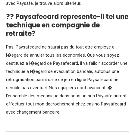
avec Paysafe, je trouve alors ulterieur.
?? Paysafecard represente-il tel une
technique en compagnie de
retraite?
Pas, Paysafecard ne saurai pas du tout etre employe a
l�egard de annuler tous les economies. Que vous soyez
destituez a l�egard de Paysafecard, il va falloir accorder une
technique a l�egard de evacuation bancale, autobus une
retrogradation parmi salle de jeu en ligne Paysafecard ne
semble pas eventuel. Nos equipiers dont avancent i�
l’ensemble des mecanique dans sous un brin Paysafe auront
effectuer tout mon decrochement chez casino Paysafecard
avec changement bancaire.