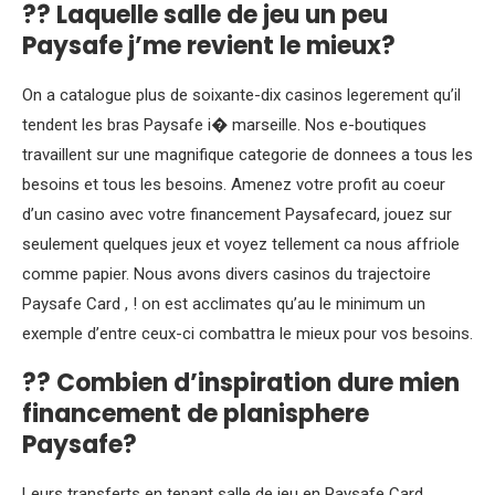
?? Laquelle salle de jeu un peu
Paysafe j’me revient le mieux?
On a catalogue plus de soixante-dix casinos legerement qu’il
tendent les bras Paysafe i� marseille. Nos e-boutiques
travaillent sur une magnifique categorie de donnees a tous les
besoins et tous les besoins. Amenez votre profit au coeur
d’un casino avec votre financement Paysafecard, jouez sur
seulement quelques jeux et voyez tellement ca nous affriole
comme papier. Nous avons divers casinos du trajectoire
Paysafe Card , ! on est acclimates qu’au le minimum un
exemple d’entre ceux-ci combattra le mieux pour vos besoins.
?? Combien d’inspiration dure mien
financement de planisphere
Paysafe?
Leurs transferts en tenant salle de jeu en Paysafe Card