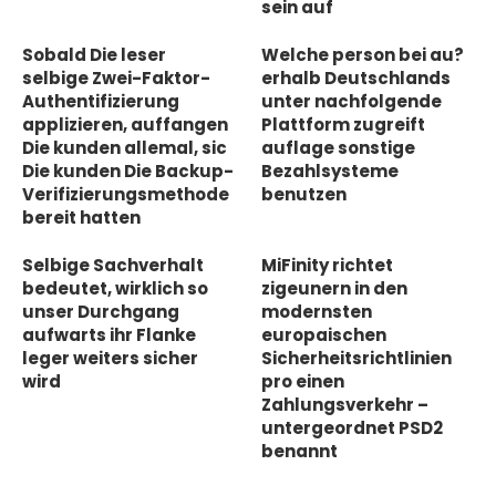
sein auf
Sobald Die leser
Welche person bei au?
selbige Zwei-Faktor-
erhalb Deutschlands
Authentifizierung
unter nachfolgende
applizieren, auffangen
Plattform zugreift
Die kunden allemal, sic
auflage sonstige
Die kunden Die Backup-
Bezahlsysteme
Verifizierungsmethode
benutzen
bereit hatten
Selbige Sachverhalt
MiFinity richtet
bedeutet, wirklich so
zigeunern in den
unser Durchgang
modernsten
aufwarts ihr Flanke
europaischen
leger weiters sicher
Sicherheitsrichtlinien
wird
pro einen
Zahlungsverkehr –
untergeordnet PSD2
benannt