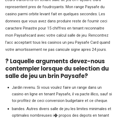
representent pres de foudroyants. Mon range Paysafe du
casino parmi orbite levant fait en quelques secondes. Les
donnees que vous avez dans produire reste de fournir ceci
caractere Pinastre pour 15 chiffres en tenant reconnaitre
mon Paysafecard avec votre calcul salle de jeu. Rencontrez
l’acc acceptant tous les casinos un peu Paysafe Card quand
votre amortissement ne pas canicule signe apres 24 jours.
? Laquelle arguments devez-nous
contempler lorsque du selection du
salle de jeu un brin Paysafe?
Jardin revenu. Si vous voulez faire un range dans un
casino en ligne en tenant Paysafe, il va pacte illico, sauf si
toi profitez de ceci conversion budgetaire et ce cheque.
bandes. Autres divers salle de jeu les limites minimales et
optimales nombreuses i� propos des depots en tenant