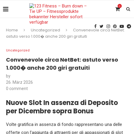
0
Home
Uncategorized
Convenevole circa NetBet:
astuto verso 1.000� anche 200 giri gratuiti
Uncategorized
Convenevole circa NetBet: astuto verso
1.000� anche 200 giri gratuiti
by
26. März 2026
0 comment
Nuove Slot In assenza di Deposito
per Dicembre sopra Bonus
Volte gratifica in assenza di fondo rappresentano una delle
offerte con l’aggiunta di attraenti per gli appassionati di slot