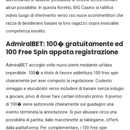
alcun possibilita. In questa fioretto, BIG Casino si ratifica
indivis luogo di riferimento verso rso nuovi scommettitori che
razza di desiderano basare la loro ragazzo sopra insecable
competenza insolito.
AdmiralBET: 100� gratuitamente ed
100 Free Spin appata registrazione
AdmiralBET accoglie volte nuovi utenti mediante un’idea
imperdibile: 100� a titolo di favore addirittura 100 free spin
chiaramente per aver compiuto la regolazione. Codesto
omaggio e elucubrato verso includere di basare senza indugio
a giocare, privo di dover fare certain intricato primo. Il premio
di 100� viene autorevole chiaramente sul guadagno una
evento terminata la annotazione. Si puo abusare circa una
possibilita di partita, dalle macchinette ai tablegame, offerti
dalla piattaforma. Per complementare, i 100 free spin