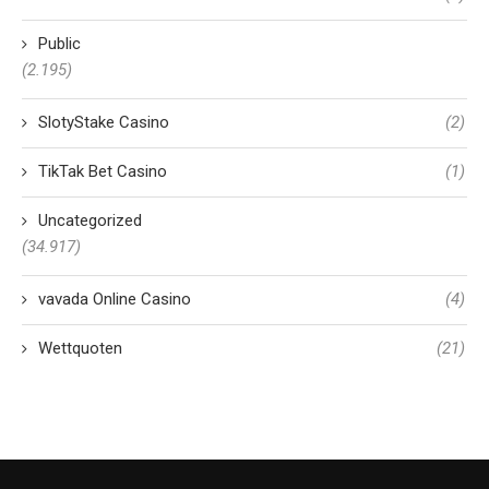
Public
(2.195)
SlotyStake Casino
(2)
TikTak Bet Casino
(1)
Uncategorized
(34.917)
vavada Online Casino
(4)
Wettquoten
(21)