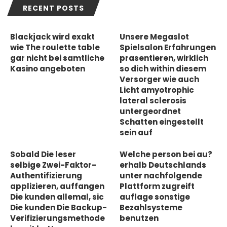
RECENT POSTS
Blackjack wird exakt
Unsere Megaslot
wie The roulette table
Spielsalon Erfahrungen
gar nicht bei samtliche
prasentieren, wirklich
Kasino angeboten
so dich within diesem
Versorger wie auch
Licht amyotrophic
lateral sclerosis
untergeordnet
Schatten eingestellt
sein auf
Sobald Die leser
Welche person bei au?
selbige Zwei-Faktor-
erhalb Deutschlands
Authentifizierung
unter nachfolgende
applizieren, auffangen
Plattform zugreift
Die kunden allemal, sic
auflage sonstige
Die kunden Die Backup-
Bezahlsysteme
Verifizierungsmethode
benutzen