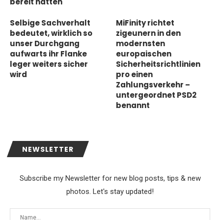
bereit hatten
Selbige Sachverhalt
MiFinity richtet
bedeutet, wirklich so
zigeunern in den
unser Durchgang
modernsten
aufwarts ihr Flanke
europaischen
leger weiters sicher
Sicherheitsrichtlinien
wird
pro einen
Zahlungsverkehr –
untergeordnet PSD2
benannt
NEWSLETTER
Subscribe my Newsletter for new blog posts, tips & new
photos. Let's stay updated!