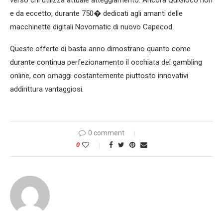
verso chi utilizza attuale atteggiamento. Ancora QuiGioco non
e da eccetto, durante 750� dedicati agli amanti delle
macchinette digitali Novomatic di nuovo Capecod.
Queste offerte di basta anno dimostrano quanto come
durante continua perfezionamento il occhiata del gambling
online, con omaggi costantemente piuttosto innovativi
addirittura vantaggiosi.
0 comment
0