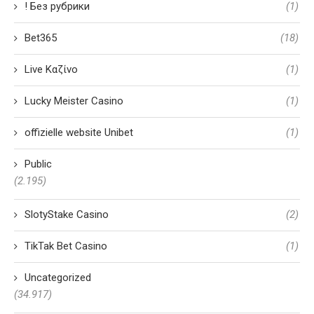
! Без рубрики
(1)
Bet365
(18)
Live Καζίνο
(1)
Lucky Meister Casino
(1)
offizielle website Unibet
(1)
Public
(2.195)
SlotyStake Casino
(2)
TikTak Bet Casino
(1)
Uncategorized
(34.917)