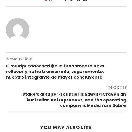
previous post
El multiplicador seri�a la fundamento de el
rollover y no ha transpirado, seguramente,
nuestro integrante de mayor concluyente
next post
Stake’s al super-founder is Edward Craven an
Australian entrepreneur, and the operating
company is Media rare Sobre
YOU MAY ALSO LIKE