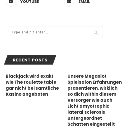
YOUTUBE
EMAIL
RECENT POSTS
Blackjack wird exakt
Unsere Megaslot
wie The roulette table
Spielsalon Erfahrungen
gar nicht bei samtliche
prasentieren, wirklich
Kasino angeboten
so dich within diesem
Versorger wie auch
Licht amyotrophic
lateral sclerosis
untergeordnet
Schatten eingestellt