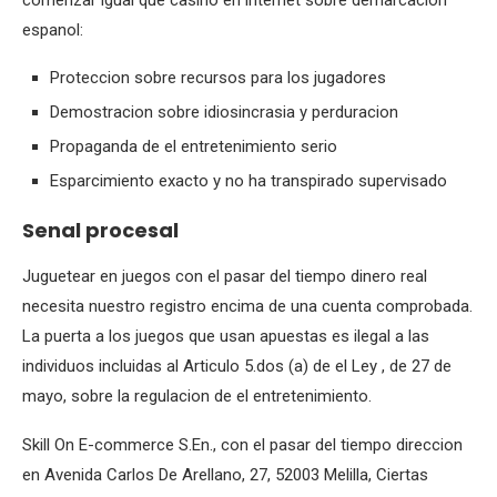
comenzar igual que casino en internet sobre demarcacion
espanol:
Proteccion sobre recursos para los jugadores
Demostracion sobre idiosincrasia y perduracion
Propaganda de el entretenimiento serio
Esparcimiento exacto y no ha transpirado supervisado
Senal procesal
Juguetear en juegos con el pasar del tiempo dinero real
necesita nuestro registro encima de una cuenta comprobada.
La puerta a los juegos que usan apuestas es ilegal a las
individuos incluidas al Articulo 5.dos (a) de el Ley , de 27 de
mayo, sobre la regulacion de el entretenimiento.
Skill On E-commerce S.En., con el pasar del tiempo direccion
en Avenida Carlos De Arellano, 27, 52003 Melilla, Ciertas