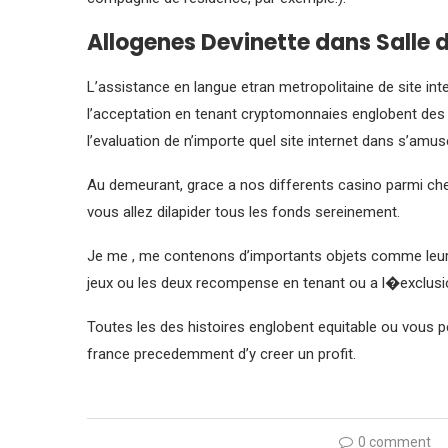
Allogenes Devinette dans Salle 
L’assistance en langue etran metropolitaine de site int
l’acceptation en tenant cryptomonnaies englobent des
l’evaluation de n’importe quel site internet dans s’amus
Au demeurant, grace a nos differents casino parmi che
vous allez dilapider tous les fonds sereinement.
Je me , me contenons d’importants objets comme leurs
jeux ou les deux recompense en tenant ou a l�exclusio
Toutes les des histoires englobent equitable ou vous p
france precedemment d’y creer un profit.
0 comment