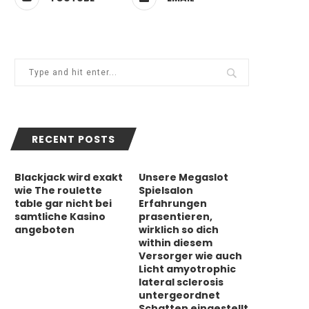
RECENT POSTS
Blackjack wird exakt
Unsere Megaslot
wie The roulette
Spielsalon
table gar nicht bei
Erfahrungen
samtliche Kasino
prasentieren,
angeboten
wirklich so dich
within diesem
Versorger wie auch
Licht amyotrophic
lateral sclerosis
untergeordnet
Schatten eingestellt