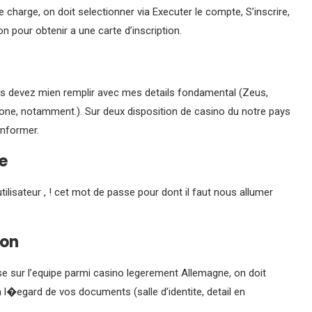
e charge, on doit selectionner via Executer le compte, S’inscrire,
n pour obtenir a une carte d’inscription.
ous devez mien remplir avec mes details fondamental (Zeus,
ne, notamment.). Sur deux disposition de casino du notre pays
informer.
le
’utilisateur , ! cet mot de passe pour dont il faut nous allumer
ion
e sur l’equipe parmi casino legerement Allemagne, on doit
l�egard de vos documents (salle d’identite, detail en