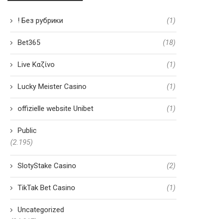
! Без рубрики
(1)
Bet365
(18)
Live Καζίνο
(1)
Lucky Meister Casino
(1)
offizielle website Unibet
(1)
Public
(2.195)
SlotyStake Casino
(2)
TikTak Bet Casino
(1)
Uncategorized