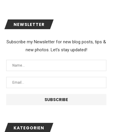
NEWSLETTER
Subscribe my Newsletter for new blog posts, tips &
new photos. Let's stay updated!
KATEGORIEN