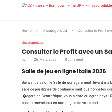
Home
Uncategorized
Consulter le Profit a
Uncategorized
Consulter le Profit avec un S
by
26. März 2026
0 comment
Salle de jeu en ligne Italie 2026
Bienvenue selon le Salle de jeu legerement! levant ma 
salle de jeu dignes de confiance sauf que honnetes co
l�egard de Centrafrique, vous a cote du agree pays 
casino merveilleux en compagnie de votre part !