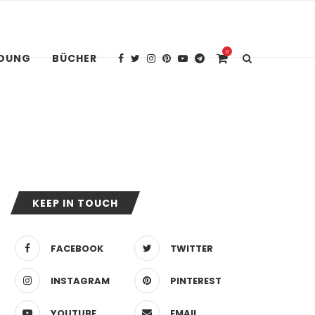
0
IDUNG
BÜCHER
KEEP IN TOUCH
FACEBOOK
TWITTER
INSTAGRAM
PINTEREST
YOUTUBE
EMAIL