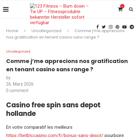
0
Home
Uncategorized
Comme j’me apprecions
nos gratification en tenant casino sans range ?
Uncategorized
Comme j’me apprecions nos gratification
en tenant casino sans range ?
by
26. März 2026
0 comment
Casino free spin sans depot
hollande
En votre comparatif les meilleurs
https://betbtccasino.com/fr/bonus-sans-depot/
pourboire