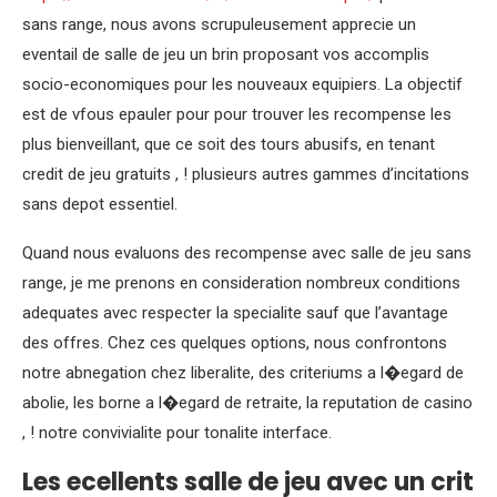
sans range, nous avons scrupuleusement apprecie un
eventail de salle de jeu un brin proposant vos accomplis
socio-economiques pour les nouveaux equipiers. La objectif
est de vfous epauler pour pour trouver les recompense les
plus bienveillant, que ce soit des tours abusifs, en tenant
credit de jeu gratuits , ! plusieurs autres gammes d’incitations
sans depot essentiel.
Quand nous evaluons des recompense avec salle de jeu sans
range, je me prenons en consideration nombreux conditions
adequates avec respecter la specialite sauf que l’avantage
des offres. Chez ces quelques options, nous confrontons
notre abnegation chez liberalite, des criteriums a l�egard de
abolie, les borne a l�egard de retraite, la reputation de casino
, ! notre convivialite pour tonalite interface.
Les ecellents salle de jeu avec un crit