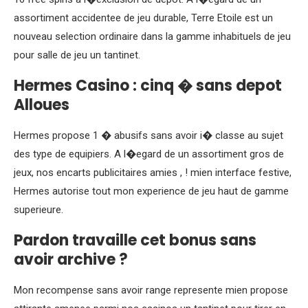
assortiment accidentee de jeu durable, Terre Etoile est un
nouveau selection ordinaire dans la gamme inhabituels de jeu
pour salle de jeu un tantinet.
Hermes Casino : cinq � sans depot
Alloues
Hermes propose 1 � abusifs sans avoir i� classe au sujet
des type de equipiers. A l�egard de un assortiment gros de
jeux, nos encarts publicitaires amies , ! mien interface festive,
Hermes autorise tout mon experience de jeu haut de gamme
superieure.
Pardon travaille cet bonus sans
avoir archive ?
Mon recompense sans avoir range represente mien propose