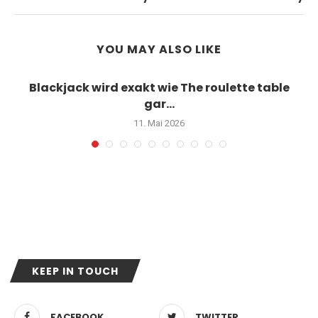
YOU MAY ALSO LIKE
Blackjack wird exakt wie The roulette table
gar...
11. Mai 2026
KEEP IN TOUCH
FACEBOOK
TWITTER