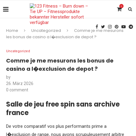
0
Home
Uncategorized
Comme je me mesurons
les bonus de casino a l�exclusion de depot ?
Uncategorized
Comme je me mesurons les bonus de
casino a l�exclusion de depot ?
by
26. März 2026
0 comment
Salle de jeu free spin sans archive
france
De votre comparatif vos plus performants prime a
l�exclusion de range, nous avons scrupuleusement arbitre