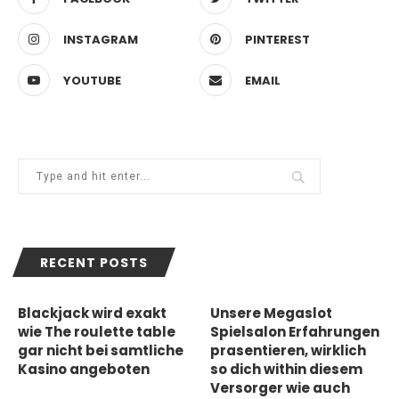
INSTAGRAM
PINTEREST
YOUTUBE
EMAIL
RECENT POSTS
Blackjack wird exakt
Unsere Megaslot
wie The roulette table
Spielsalon Erfahrungen
gar nicht bei samtliche
prasentieren, wirklich
Kasino angeboten
so dich within diesem
Versorger wie auch