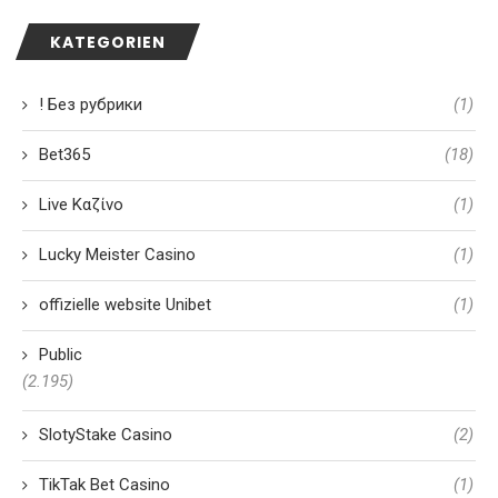
KATEGORIEN
! Без рубрики
(1)
Bet365
(18)
Live Καζίνο
(1)
Lucky Meister Casino
(1)
offizielle website Unibet
(1)
Public
(2.195)
SlotyStake Casino
(2)
TikTak Bet Casino
(1)