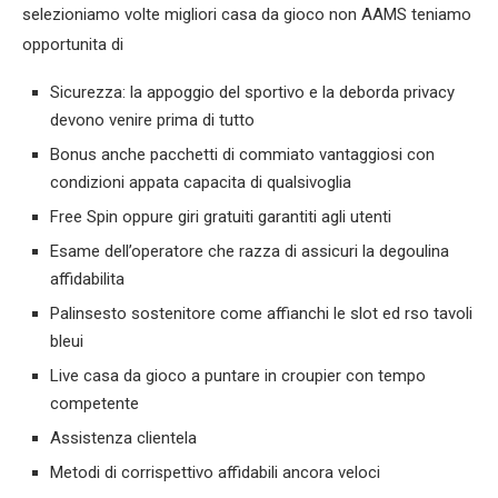
selezioniamo volte migliori casa da gioco non AAMS teniamo
opportunita di
Sicurezza: la appoggio del sportivo e la deborda privacy
devono venire prima di tutto
Bonus anche pacchetti di commiato vantaggiosi con
condizioni appata capacita di qualsivoglia
Free Spin oppure giri gratuiti garantiti agli utenti
Esame dell’operatore che razza di assicuri la degoulina
affidabilita
Palinsesto sostenitore come affianchi le slot ed rso tavoli
bleui
Live casa da gioco a puntare in croupier con tempo
competente
Assistenza clientela
Metodi di corrispettivo affidabili ancora veloci