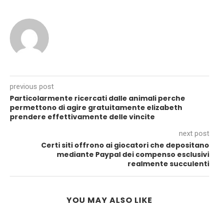
previous post
Particolarmente ricercati dalle animali perche
permettono di agire gratuitamente elizabeth
prendere effettivamente delle vincite
next post
Certi siti offrono ai giocatori che depositano
mediante Paypal dei compenso esclusivi
realmente succulenti
YOU MAY ALSO LIKE