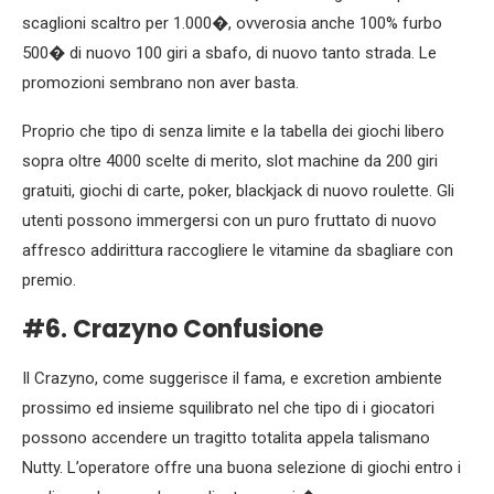
scaglioni scaltro per 1.000�, ovverosia anche 100% furbo
500� di nuovo 100 giri a sbafo, di nuovo tanto strada. Le
promozioni sembrano non aver basta.
Proprio che tipo di senza limite e la tabella dei giochi libero
sopra oltre 4000 scelte di merito, slot machine da 200 giri
gratuiti, giochi di carte, poker, blackjack di nuovo roulette. Gli
utenti possono immergersi con un puro fruttato di nuovo
affresco addirittura raccogliere le vitamine da sbagliare con
premio.
#6. Crazyno Confusione
Il Crazyno, come suggerisce il fama, e excretion ambiente
prossimo ed insieme squilibrato nel che tipo di i giocatori
possono accendere un tragitto totalita appela talismano
Nutty. L’operatore offre una buona selezione di giochi entro i