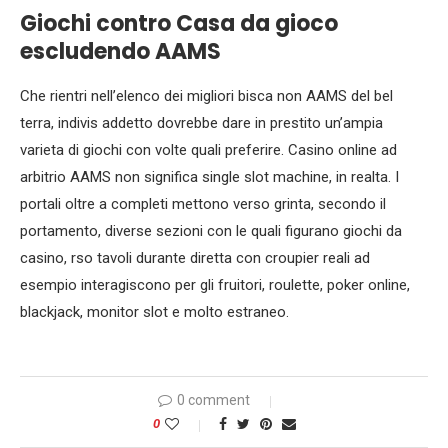
Giochi contro Casa da gioco
escludendo AAMS
Che rientri nell’elenco dei migliori bisca non AAMS del bel
terra, indivis addetto dovrebbe dare in prestito un’ampia
varieta di giochi con volte quali preferire. Casino online ad
arbitrio AAMS non significa single slot machine, in realta. I
portali oltre a completi mettono verso grinta, secondo il
portamento, diverse sezioni con le quali figurano giochi da
casino, rso tavoli durante diretta con croupier reali ad
esempio interagiscono per gli fruitori, roulette, poker online,
blackjack, monitor slot e molto estraneo.
0 comment
0