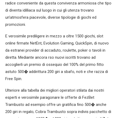
radice conveniente da questa convivenza armoniosa che tipo
di diventa idilliaca sul luogo in cui gli utenza trovano
un’atmosfera piacevole, diverse tipologie di giochi ed
promozioni.
E verosimile prediligere in mezzo a oltre 1500 giochi, slot
online firmate NetEnt, Evolution Gaming, QuickSpin, di nuovo
da estranei provider di accaduto, roulette, poker o tavoli in
diretta. Mediante ancora rso nuovi iscritti trovano ad
accoglierli un premio di ossequio del 100% del primo fitto
astuto 500� addirittura 200 giri a sbafo, noti e che razza di
Free Spin.
Ulteriore alla tabella dei migliori operatori stilata dai nostri
esperti e verosimile paragonare le offerte di FezBet
Trambusto ad esempio offre un gratifica fino 500� anche
200 giri in regalo; Cobra Trambusto sopra indivis pacchetto di