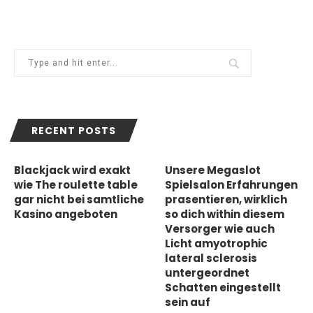
RECENT POSTS
Blackjack wird exakt
Unsere Megaslot
wie The roulette table
Spielsalon Erfahrungen
gar nicht bei samtliche
prasentieren, wirklich
Kasino angeboten
so dich within diesem
Versorger wie auch
Licht amyotrophic
lateral sclerosis
untergeordnet
Schatten eingestellt
sein auf