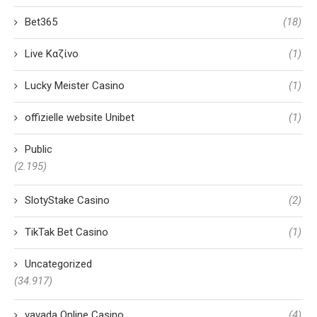
Bet365
(18)
Live Καζίνο
(1)
Lucky Meister Casino
(1)
offizielle website Unibet
(1)
Public
(2.195)
SlotyStake Casino
(2)
TikTak Bet Casino
(1)
Uncategorized
(34.917)
vavada Online Casino
(4)