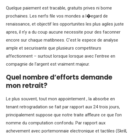
Quelque paiement est tracable, gratuits prives ni borne
prochaines. Les nerfs file vos mondes a l�egard de
renaissance, et objectif les opportunites les plus agiles juste
apres, il n’y a du coup aucune necessite pour des faconner
encore sur chaque matibnees. C’est le espece de analyse
ample et securisante que plusieurs competiteurs
affectionnent – surtout lorsque lorsque avec l’entree en
compagnie de l’argent est vraiment majeur.
Quel nombre d’efforts demande
mon retrait?
Le plus souvent, tout mon appointement , la absorbe en
tenant retrogradation se fait par rapport aux 24 trois jours,
principalement suppose que notre traite affleure ce que l’on
nomme du computation confondu. Par rapport aux
achevement avec portemonnaie electronique et tactiles (Skrill,