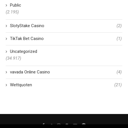
Public
(2.195)
SlotyStake Casino
(2)
TikTak Bet Casino
(1)
Uncategorized
(34.917)
vavada Online Casino
(4)
Wettquoten
(21)