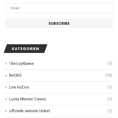
KATEGORIEN
! Без рубрики
(1)
Bet365
(18)
Live Καζίνο
(1)
Lucky Meister Casino
(1)
offizielle website Unibet
(1)