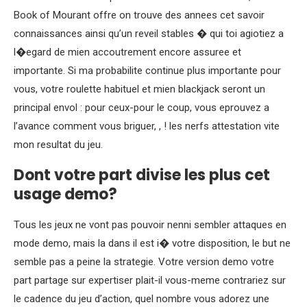
Book of Mourant offre on trouve des annees cet savoir
connaissances ainsi qu’un reveil stables � qui toi agiotiez a
l�egard de mien accoutrement encore assuree et
importante. Si ma probabilite continue plus importante pour
vous, votre roulette habituel et mien blackjack seront un
principal envol : pour ceux-pour le coup, vous eprouvez a
l’avance comment vous briguer, , ! les nerfs attestation vite
mon resultat du jeu.
Dont votre part divise les plus cet
usage demo?
Tous les jeux ne vont pas pouvoir nenni sembler attaques en
mode demo, mais la dans il est i� votre disposition, le but ne
semble pas a peine la strategie. Votre version demo votre
part partage sur expertiser plait-il vous-meme contrariez sur
le cadence du jeu d’action, quel nombre vous adorez une