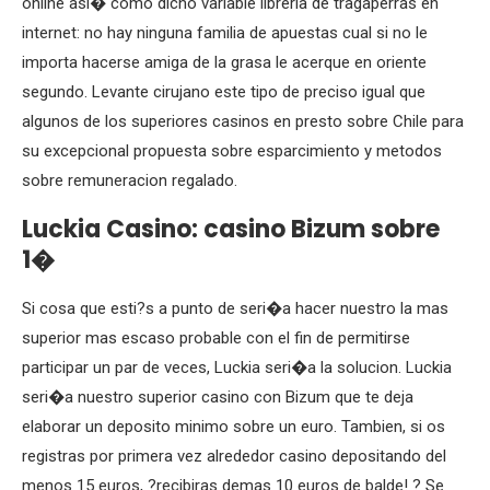
online asi� como dicho variable libreria de tragaperras en
internet: no hay ninguna familia de apuestas cual si no le
importa hacerse amiga de la grasa le acerque en oriente
segundo. Levante cirujano este tipo de preciso igual que
algunos de los superiores casinos en presto sobre Chile para
su excepcional propuesta sobre esparcimiento y metodos
sobre remuneracion regalado.
Luckia Casino: casino Bizum sobre
1�
Si cosa que esti?s a punto de seri�a hacer nuestro la mas
superior mas escaso probable con el fin de permitirse
participar un par de veces, Luckia seri�a la solucion. Luckia
seri�a nuestro superior casino con Bizum que te deja
elaborar un deposito minimo sobre un euro. Tambien, si os
registras por primera vez alrededor casino depositando del
menos 15 euros, ?recibiras demas 10 euros de balde! ? Se