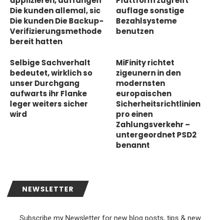
applizieren, auffangen
Plattform zugreift
Die kunden allemal, sic
auflage sonstige
Die kunden Die Backup-
Bezahlsysteme
Verifizierungsmethode
benutzen
bereit hatten
Selbige Sachverhalt
MiFinity richtet
bedeutet, wirklich so
zigeunern in den
unser Durchgang
modernsten
aufwarts ihr Flanke
europaischen
leger weiters sicher
Sicherheitsrichtlinien
wird
pro einen
Zahlungsverkehr –
untergeordnet PSD2
benannt
NEWSLETTER
Subscribe my Newsletter for new blog posts, tips & new