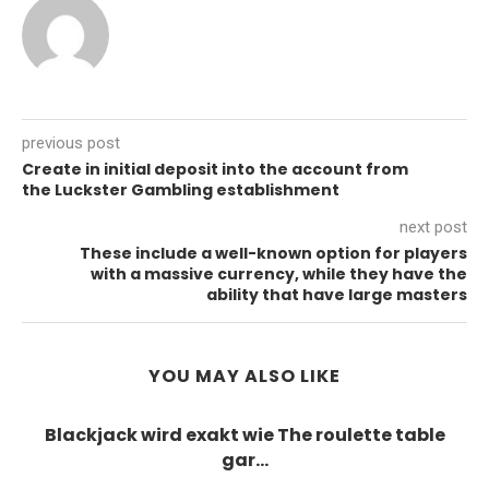
previous post
Create in initial deposit into the account from
the Luckster Gambling establishment
next post
These include a well-known option for players
with a massive currency, while they have the
ability that have large masters
YOU MAY ALSO LIKE
Blackjack wird exakt wie The roulette table
gar...