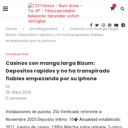
0
Home
Uncategorized
Casinos con manga larga
Bizum: Depositos rapidos y no ha transpirado fiables
empezando por su iphone
Uncategorized
Casinos con manga larga Bizum:
Depositos rapidos y no ha transpirado
fiables empezando por su iphone
by
26. März 2026
0 comment
Instalaciones de puesta: 25x Verificado referente a:
Noviembre 2025 Deposito infimo: 10� Anualidad establecido:
2011 Juegos de casino: 1300+ Marcha sobre retirada: 2-cinco