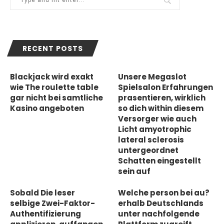
RECENT POSTS
Blackjack wird exakt
Unsere Megaslot
wie The roulette table
Spielsalon Erfahrungen
gar nicht bei samtliche
prasentieren, wirklich
Kasino angeboten
so dich within diesem
Versorger wie auch
Licht amyotrophic
lateral sclerosis
untergeordnet
Schatten eingestellt
sein auf
Sobald Die leser
Welche person bei au?
selbige Zwei-Faktor-
erhalb Deutschlands
Authentifizierung
unter nachfolgende