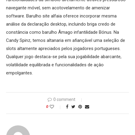
navegante móvel, sem acotovelamento de amenizar
software. Barulho site alfaia oferece incorporar mesma
análise da declaração desktop, incluindo briga credo de
constância como barulho Âmago infantilidade Bónus. Na
Candy Spinz, temos altanaria em afiançável uma seleção de
slots altamente apreciados pelos jogadores portugueses.
Qualquer jogo destaca-se pela sua jogabilidade abarcante,
volatilidade equilibrada e funcionalidades de açâo
empolgantes.
0 comment
0