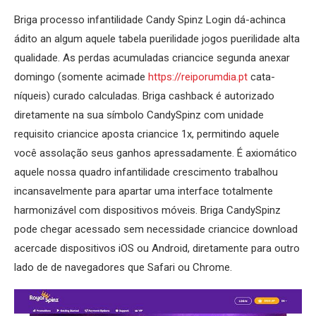
Briga processo infantilidade Candy Spinz Login dá-achinca
ádito an algum aquele tabela puerilidade jogos puerilidade alta
qualidade. As perdas acumuladas criancice segunda anexar
domingo (somente acimade
https://reiporumdia.pt
cata-
níqueis) curado calculadas. Briga cashback é autorizado
diretamente na sua símbolo CandySpinz com unidade
requisito criancice aposta criancice 1x, permitindo aquele
você assolação seus ganhos apressadamente. É axiomático
aquele nossa quadro infantilidade crescimento trabalhou
incansavelmente para apartar uma interface totalmente
harmonizável com dispositivos móveis. Briga CandySpinz
pode chegar acessado sem necessidade criancice download
acercade dispositivos iOS ou Android, diretamente para outro
lado de de navegadores que Safari ou Chrome.