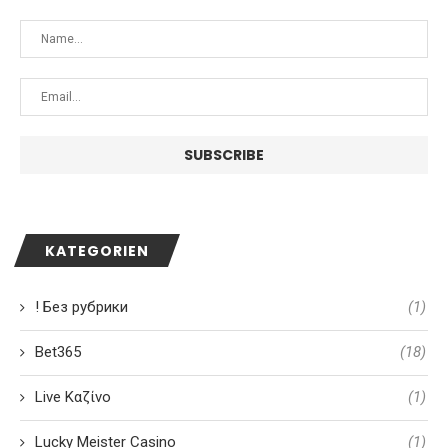
KATEGORIEN
! Без рубрики
(1)
Bet365
(18)
Live Καζίνο
(1)
Lucky Meister Casino
(1)