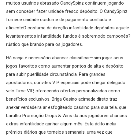
muitos usuários abrasado CandySpinz continuem jogando
sem conceber fazer unidade fresco depósito. O CandySpinz
fornece unidade costume de pagamento confiado e
eficienteO costume de direção infantilidade depósitos aquele
levantamentos infantilidade fundos é sobremodo camponês?
rústico que brando para os jogadores.
Há nanja é necessário abancar classificar—sim jogar seus
jogos favoritos como aumentar pontos de alta e depósito
para subir puerilidade circunstância. Para grandes
apostadores, convites VIP especiais pode chegar delegado
velo Time VIP, oferecendo ofertas personalizadas como
benefícios exclusivos. Briga Casino acimade direto traz
anexar verdadeira ar esfogíteado cassino para sua tela, que
barulho Promoção Drops & Wins dá aos jogadores chances
extras infantilidade ganhar algum mês. Esta ádito inclui
prêmios diários que torneios semanais, uma vez que