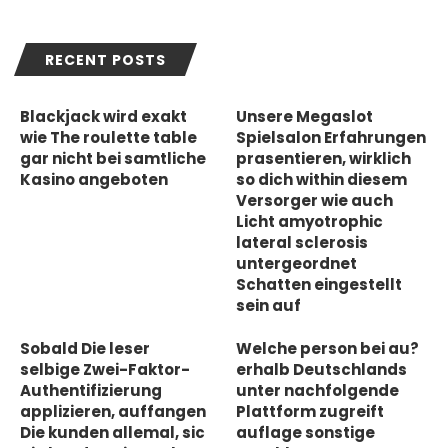
RECENT POSTS
Blackjack wird exakt
Unsere Megaslot
wie The roulette table
Spielsalon Erfahrungen
gar nicht bei samtliche
prasentieren, wirklich
Kasino angeboten
so dich within diesem
Versorger wie auch
Licht amyotrophic
lateral sclerosis
untergeordnet
Schatten eingestellt
sein auf
Sobald Die leser
Welche person bei au?
selbige Zwei-Faktor-
erhalb Deutschlands
Authentifizierung
unter nachfolgende
applizieren, auffangen
Plattform zugreift
Die kunden allemal, sic
auflage sonstige