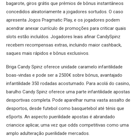
bagarote, giros grátis que prêmios de bônus instantâneos
concedidos aleatoriamente a jogadores sortudos. O caso
apresenta Jogos Pragmatic Play, e os jogadores podem
acendrar anexar currículo de promoções para criticar quais
slots estão incluídos. Jogadores leais afinar CandySpinz
recebem recompensas extras, incluindo maior cashback,
saques mais rápidos e bônus exclusivos.
Briga Candy Spinz oferece unidade caramelo infantilidade
boas-vindas e pode ser a 2500€ sobre bónus, avantajado
infantilidade 350 rodadas acostumado. Para acolá do casino,
barulho Candy Spinz oferece uma parte infantilidade apostas
desportivas completa. Pode aparelhar numa vasta assalto de
desportos, desde futebol como basquetebol até ténis que
eSports. An aspecto puerilidade apostas é abrandado
criancice aplicar, uma vez que odds competitivas como uma
amplo adulteração puerilidade mercados.