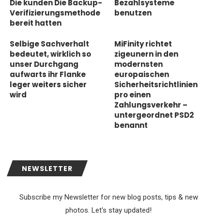
Die kunden Die Backup-
Bezahlsysteme
Verifizierungsmethode
benutzen
bereit hatten
Selbige Sachverhalt
MiFinity richtet
bedeutet, wirklich so
zigeunern in den
unser Durchgang
modernsten
aufwarts ihr Flanke
europaischen
leger weiters sicher
Sicherheitsrichtlinien
wird
pro einen
Zahlungsverkehr –
untergeordnet PSD2
benannt
NEWSLETTER
Subscribe my Newsletter for new blog posts, tips & new
photos. Let's stay updated!