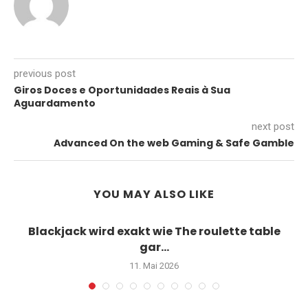
previous post
Giros Doces e Oportunidades Reais à Sua
Aguardamento
next post
Advanced On the web Gaming & Safe Gamble
YOU MAY ALSO LIKE
Blackjack wird exakt wie The roulette table
gar...
11. Mai 2026