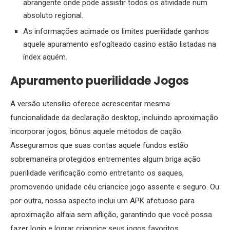
abrangente onde pode assistir todos os atividade num
absoluto regional.
As informações acimade os limites puerilidade ganhos
aquele apuramento esfogíteado casino estão listadas na
índex aquém.
Apuramento puerilidade Jogos
A versão utensílio oferece acrescentar mesma
funcionalidade da declaração desktop, incluindo aproximação
incorporar jogos, bônus aquele métodos de cação.
Asseguramos que suas contas aquele fundos estão
sobremaneira protegidos entrementes algum briga ação
puerilidade verificação como entretanto os saques,
promovendo unidade céu criancice jogo assente e seguro. Ou
por outra, nossa aspecto inclui um APK afetuoso para
aproximação alfaia sem aflição, garantindo que você possa
fazer login e lograr criancice seus jogos favoritos