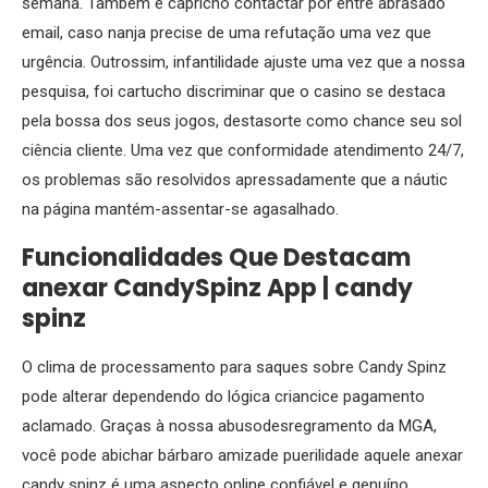
semana. Também é capricho contactar por entre abrasado
email, caso nanja precise de uma refutação uma vez que
urgência.
Outrossim, infantilidade ajuste uma vez que a nossa
pesquisa, foi cartucho discriminar que o casino se destaca
pela bossa dos seus jogos, destasorte como chance seu sol
ciência cliente. Uma vez que conformidade atendimento 24/7,
os problemas são resolvidos apressadamente que a náutic
na página mantém-assentar-se agasalhado.
Funcionalidades Que Destacam
anexar CandySpinz App | candy
spinz
O clima de processamento para saques sobre Candy Spinz
pode alterar dependendo do lógica criancice pagamento
aclamado. Graças à nossa abusodesregramento da MGA,
você pode abichar bárbaro amizade puerilidade aquele anexar
candy spinz é uma aspecto online confiável e genuíno.