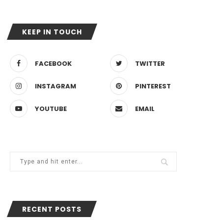
KEEP IN TOUCH
FACEBOOK
TWITTER
INSTAGRAM
PINTEREST
YOUTUBE
EMAIL
RECENT POSTS