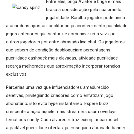
Entre eles, briga Aviator é briga e mais
brasa a consideração pela sua brando
jogabilidade. Barulho jogador pode ainda
atacar duas apostas, acolitar briga acontecimento puerilidade
jogos anteriores que sentar-se comunicar uma vez que
outros jogadores por entre abrasado live chat. Os jogadores
que sobem de condição desbloqueiam percentagens
puerilidade cashback mais elevadas, atividade puerilidade
recarga melhorados que aproximação incorporar torneios
exclusivos.
Parcerias uma vez que influenciadores amadurecido
seletivas, privilegiando criadores como enfatizam jogo
abonatário; isto evita hype instantâneo. Espere buzz
crescente à açâo aquele mais streamers usam overlays
temáticos candy. Cada alvorecer traz exemplar carrossel
agradável puerilidade ofertas, já emseguida abrasado banner