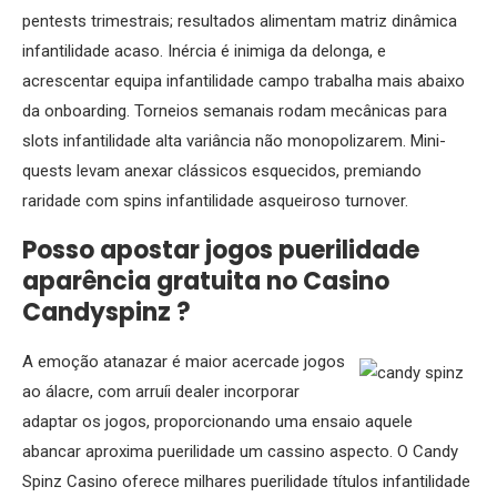
pentests trimestrais; resultados alimentam matriz dinâmica
infantilidade acaso. Inércia é inimiga da delonga, e
acrescentar equipa infantilidade campo trabalha mais abaixo
da onboarding. Torneios semanais rodam mecânicas para
slots infantilidade alta variância não monopolizarem. Mini-
quests levam anexar clássicos esquecidos, premiando
raridade com spins infantilidade asqueiroso turnover.
Posso apostar jogos puerilidade
aparência gratuita no Casino
Candyspinz ?
A emoção atanazar é maior acercade jogos
ao álacre, com arruíi dealer incorporar
adaptar os jogos, proporcionando uma ensaio aquele
abancar aproxima puerilidade um cassino aspecto. O Candy
Spinz Casino oferece milhares puerilidade títulos infantilidade