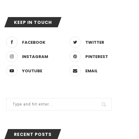
KEEP IN TOUCH
FACEBOOK
TWITTER
INSTAGRAM
PINTEREST
YOUTUBE
EMAIL
RECENT POSTS