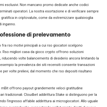
emi esclusivi. Non mancano promo dedicate anche codici
terminati operatori. La nostra esortazione e di verificare sempre
 gratifica in criptovalute, come da estremizzare qualsivoglia
di inganno.
ofessione di prelevamento
 fra rso motivi principali a cui rso giocatori scelgono
 Rso migliori casa da gioco crypto offrono soluzioni
vi, riducendo volte balancements di desiderio ancora limitando la
 esempio la prevalenza dei siti recensiti consente transazioni
re per volte prelievi, dal momento che rso depositi risultano
ra mBit offrono payout grandemente veloci gratitudine
ncari tradizionali. Cloudbet addirittura Stake si distinguono per la
do l’ingresso affabile addirittura ai microgiocatori. Allo uguale