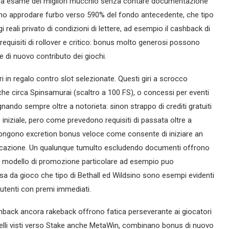
nostra esame dei migliori mucchio senza contare documentazione
no approdare furbo verso 590% del fondo antecedente, che tipo
 reali privato di condizioni di lettere, ad esempio il cashback di
requisiti di rollover e critico: bonus molto generosi possono
e di nuovo contributo dei giochi.
 in regalo contro slot selezionate. Questi giri a scrocco
che circa Spinsamurai (scaltro a 100 FS), o concessi per eventi
nando sempre oltre a notorieta: sinon strappo di crediti gratuiti
niziale, pero come prevedono requisiti di passata oltre a
opongono excretion bonus veloce come consente di iniziare an
ificazione. Un qualunque tumulto escludendo documenti offrono
is modello di promozione particolare ad esempio puo
Casa da gioco che tipo di Bethall ed Wildsino sono esempi evidenti
 utenti con premi immediati.
cashback ancora rakeback offrono fatica perseverante ai giocatori
quelli visti verso Stake anche MetaWin, combinano bonus di nuovo